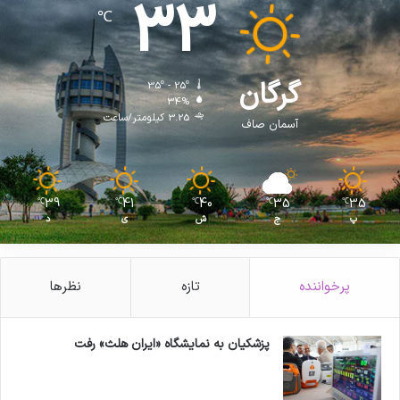
33
℃
گرگان
35º - 25º
34%
3.25 کیلومتر/ساعت
آسمان صاف
39
41
40
35
35
℃
℃
℃
℃
℃
پ
ج
ش
ی
د
پرخواننده
تازه
نظرها
پزشکیان به نمایشگاه «ایران هلث» رفت