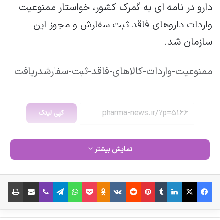
دارو در نامه ای به گمرک کشور، خواستار ممنوعیت
واردات داروهای فاقد ثبت سفارش و مجوز این
سازمان شد.
ممنوعیت-واردات-کالاهای-فاقد-ثبت-سفارشدریافت
کپی لینک
نمایش بیشتر
فیس بوک
X
لینکدین
‫تامبلر
‫پین‌ترست
‫رددیت
‫VKontakte
‫Odnoklassniki
پاکت
واتس آپ
تلگرام
وایبر
اشتراک گذاری از طریق ایمیل
چاپ