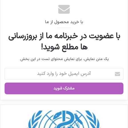
تجهیزات پزشکی
با خرید محصول از ما
با عضویت در خبرنامه ما از بروزرسانی
ها مطلع شوید!
یک متن نمایش، برای نمایش محتوای تست در این بخش.
آ
د
ر
س
ا
ی
م
ی
ج
ل
د
خ
ی