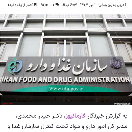
ر
آخرین به روز رسانی: 11 تیر 1404 - 6:57 ب.ظ
0
91
کمتر از یک دقیقه
س
ا
ل
ا
ی
م
ی
ل
به گزارش خبرنگار
فارمانیوز
، دکتر حیدر محمدی،
مدیر کل امور دارو و مواد تحت کنترل سازمان غذا و