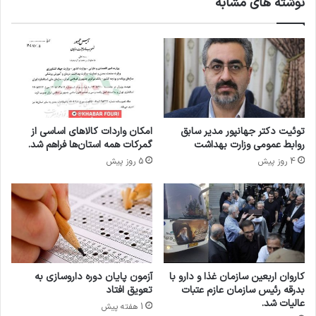
نوشته های مشابه
ا
و
م
ی
و
ر
ر
ا
د
ز
ت
د
أ
س
ی
ت
ی
و
توئیت دکتر جهانپور مدیر سابق
امکان واردات کالاهای اساسی از
د
ر
روابط عمومی وزارت بهداشت
گمرکات همه استان‌ها فراهم شد.
W
ا
4 روز پیش
5 روز پیش
H
ل
O
ع
م
ل
ب
ی
م
ه
کاروان اربعین سازمان غذا و دارو با
آزمون پایان دوره داروسازی به
خ
بدرقه رئیس سازمان عازم عتبات
تعویق افتاد
ا
عالیات شد.
1 هفته پیش
ر