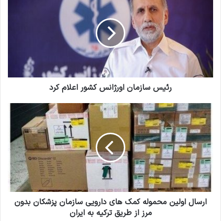
ل
ئ
خ
ی
و
س
د
س
ر
ا
ا
ز
و
م
ا
ا
ر
ن
رئیس سازمان اورژانس کشور اعلام کرد
د
ا
ک
و
ا
ن
ر
ر
ی
ژ
س
د
ا
ا
ن
ل
س
ا
ک
و
ش
ل
و
ی
ر
ن
ارسال اولین محموله کمک های دارویی سازمان پزشکان بدون
ا
م
مرز از طریق ترکیه به ایران