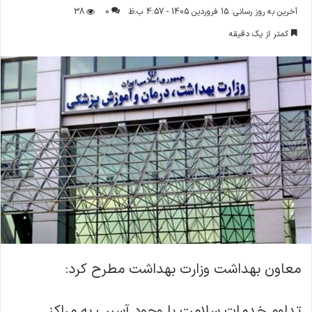
ر
آخرین به روز رسانی: 15 فروردین 1405 - 4:57 ب.ظ
0
38
س
کمتر از یک دقیقه
ا
ل
ا
ی
م
ی
ل
معاون بهداشت وزارت بهداشت مطرح کرد:
تداوم خدمات سلامت با وجود آسیب به مراکز