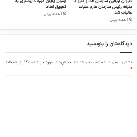
کاروان اربعین سازمان غذا و دارو با
آزمون پایان دوره داروسازی به
ن
بدرقه رئیس سازمان عازم عتبات
تعویق افتاد
پ
عالیات شد.
1 هفته پیش
ز
1 هفته پیش
ش
ک
ا
دیدگاهتان را بنویسید
ن
ب
د
نشانی ایمیل شما منتشر نخواهد شد.
بخش‌های موردنیاز علامت‌گذاری شده‌اند
و
ن
*
م
د
ر
ز
ی
ا
د
ز
ط
گ
ر
ا
ی
ه
ق
ت
*