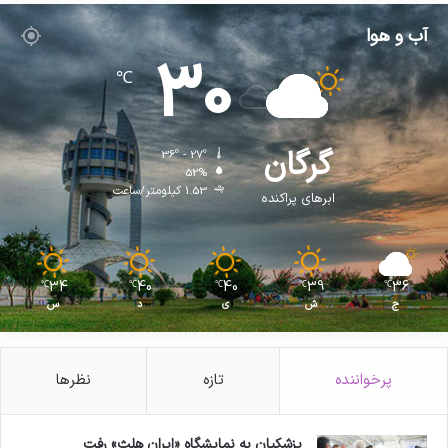
آب و هوا
30
℃
گرگان
36º - 27º
52%
1.53 کیلومتر/ساعت
ابرهای پراکنده
34
40
40
39
36
℃
℃
℃
℃
℃
ج
ش
ی
د
س
پرخواننده
تازه
نظرها
پزشکیان به نمایشگاه «ایران هلث» رفت