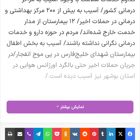
درمانی کشور/ آسیب به بیش از ۲۰۰ مرکز بهداشتی و
درمانی در حملات اخیر/ ۱۲ بیمارستان از مدار
خدمت خارج شده‌اند/ مردم در حوزه دارو و خدمات
درمانی نگرانی نداشته باشند/ آسیب به بخش اطفال
بیمارستان شهدای خلیج‌فارس در پی موج انفجار/در
جریان حملات اخیر حتی بالگرد اورژانس هوایی در
استان بوشهر نیز آسیب دیده است./
نمایش بیشتر
https://behdasht.gov.ir/ZvoTo
فیس بوک
X
لینکدین
‫تامبلر
‫پین‌ترست
‫رددیت
‫VKontakte
‫Odnoklassniki
پاکت
واتس آپ
تلگرام
وایبر
اشتراک گذاری از طریق ایمیل
چاپ
نوشته های مشابه