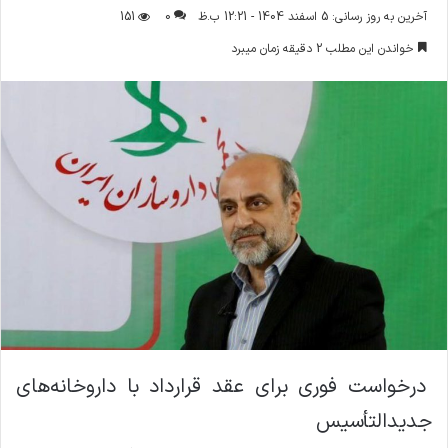
ر
آخرین به روز رسانی: 5 اسفند 1404 - 12:21 ب.ظ
0
151
س
خواندن این مطلب 2 دقیقه زمان میبرد
ا
ل
ا
ی
م
ی
ل
درخواست فوری برای عقد قرارداد با داروخانه‌های
جدیدالتأسیس