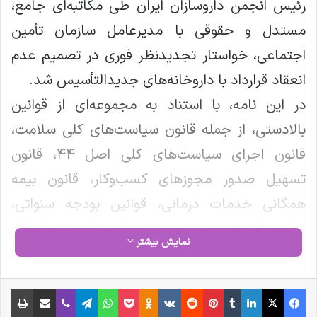
رئیس انجمن داروسازان ایران طی مکاتبه‌ای جامع،
مستدل و حقوقی با مدیرعامل سازمان تأمین
اجتماعی، خواستار تجدیدنظر فوری در تصمیم عدم
انعقاد قرارداد با داروخانه‌های جدیدالتأسیس شد.
در این نامه، با استناد به مجموعه‌ای از قوانین
بالادستی، از جمله قانون سیاست‌های کلی سلامت،
قانون اجرای سیاست‌های کلی اصل ۴۴، قانون
تسهیل صدور مجوزهای کسب‌وکار، قانون بیمه
همگانی خدمات درمانی، قوانین بودجه سنواتی،
برنامه‌های ششم و هفتم پیشرفت کشور و احکام
نمایش بیشتر
دائمی توسعه، تصریح شده است که عدم عقد
قرارداد با داروخانه‌های جدید، با اصول رقابت سالم،
فیس بوک
X
لینکدین
‫تامبلر
‫پین‌ترست
‫رددیت
‫VKontakte
‫Odnoklassniki
پاکت
واتس آپ
تلگرام
وایبر
اشتراک گذاری از طریق ایمیل
چاپ
عدالت در دسترسی به خدمات درمانی و تکالیف