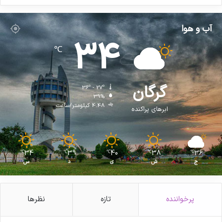
آب و هوا
34
℃
گرگان
36º - 27º
39%
4.48 کیلومتر/ساعت
ابرهای پراکنده
34
39
40
38
36
℃
℃
℃
℃
℃
ج
ش
ی
د
س
پرخواننده
تازه
نظرها