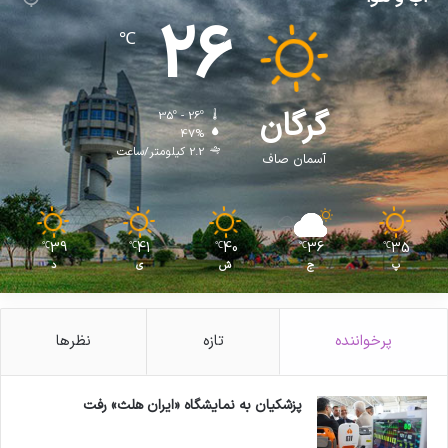
26
℃
گرگان
35º - 26º
47%
2.2 کیلومتر/ساعت
آسمان صاف
39
41
40
36
35
℃
℃
℃
℃
℃
پ
ج
ش
ی
د
پرخواننده
تازه
نظرها
پزشکیان به نمایشگاه «ایران هلث» رفت