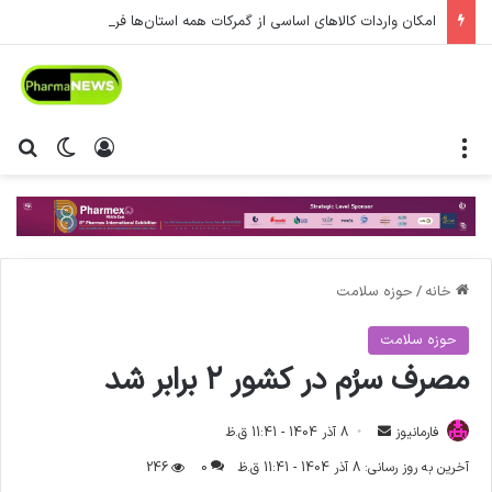
امکان واردات کالاهای اساسی از گمرکات همه استان‌ها فراهم شد.
منو
ورود
تغییر پ
جس
خانه
/
حوزه سلامت
حوزه سلامت
مصرف سرُم در کشور ۲ برابر شد
فارمانیوز
ا
8 آذر 1404 - 11:41 ق.ظ
ر
آخرین به روز رسانی: 8 آذر 1404 - 11:41 ق.ظ
0
246
س