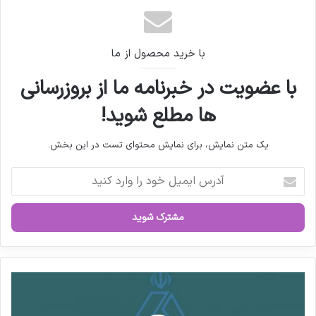
با خرید محصول از ما
با عضویت در خبرنامه ما از بروزرسانی
ها مطلع شوید!
یک متن نمایش، برای نمایش محتوای تست در این بخش.
آ
د
ر
س
ا
ی
م
ی
ا
ل
ع
خ
ض