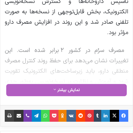
تأسیس داروخانه‌ها و گسترش نسخه‌نویسی
الکترونیک، بخش قابل‌توجهی از نسخه‌ها به صورت
تلفنی صادر شد و این روند در افزایش مصرف دارو
مؤثر بود.
مصرف سرُم در کشور ۲ برابر شده است. این
تغییرات نشان می‌دهد برای حفظ روند کنترل مصرف
منطقی دارو، باید زیرساخت‌های الکترونیک تقویت
شود و آموزش و نظارت بر نسخه‌نویسی به‌طور جدی
نمایش بیشتر
دنبال شود.
فیس بوک
X
لینکدین
‫تامبلر
‫پین‌ترست
‫رددیت
‫VKontakte
‫Odnoklassniki
پاکت
واتس آپ
تلگرام
وایبر
اشتراک گذاری از طریق ایمیل
چاپ
کپی لینک