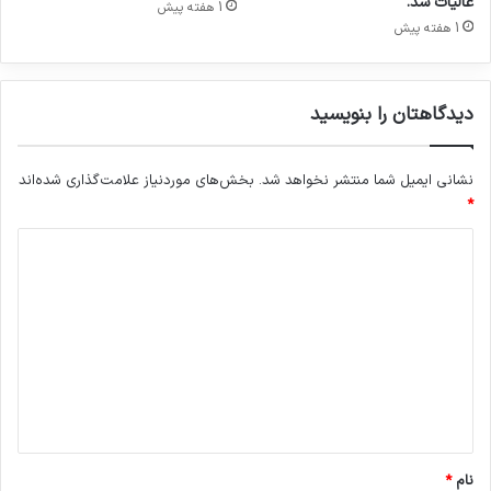
عالیات شد.
1 هفته پیش
ک
1 هفته پیش
ه
م
ی
دیدگاهتان را بنویسید
ا
ر
ا
نشانی ایمیل شما منتشر نخواهد شد.
بخش‌های موردنیاز علامت‌گذاری شده‌اند
ن
ه
*
س
د
ن
گ
ی
ی
د
ن
م
گ
ی‌
ا
گ
ه
ی
ر
*
ن
د
نام
*