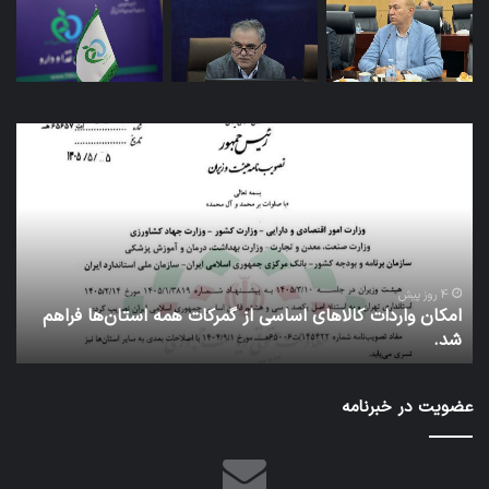
کاروان
اربعین
سازمان
غذا
و
دارو
با
بدرقه
1 هفته پیش
واردات کالاهای اساسی از گمرکات همه استان‌ها فراهم
کاروان ارب
رئیس
عتبات عالی
سازمان
عازم
عتبات
عضویت در خبرنامه
عالیات
شد.