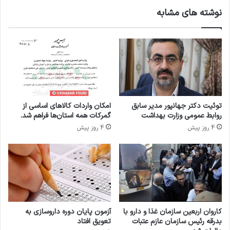
م
ا
نوشته های مشابه
پ
ی
ز
م
ش
ج
ک
ل
ی
س
ب
/
ر
م
گ
ص
ز
ر
توئیت دکتر جهانپور مدیر سابق
امکان واردات کالاهای اساسی از
ی
ف‌
روابط عمومی وزارت بهداشت
گمرکات همه استان‌ها فراهم شد.
د
ک
4 روز پیش
4 روز پیش
ه
ن
ش
ن
د
د
ن
گ
د
ا
.
ن
ت
ر
کاروان اربعین سازمان غذا و دارو با
آزمون پایان دوره داروسازی به
ی
بدرقه رئیس سازمان عازم عتبات
تعویق افتاد
ا