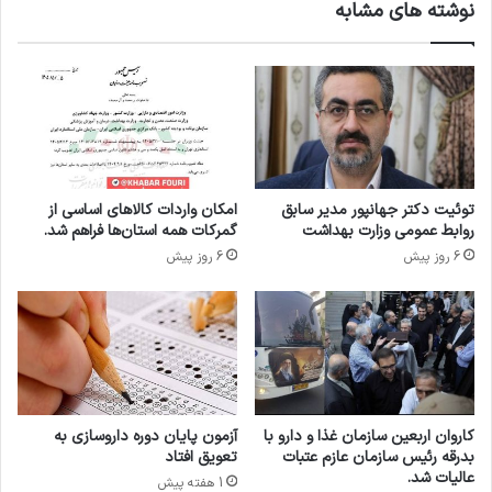
نوشته های مشابه
ا
د
ب
ی
م
ه
م
ر
ا
توئیت دکتر جهانپور مدیر سابق
امکان واردات کالاهای اساسی از
ک
روابط عمومی وزارت بهداشت
گمرکات همه استان‌ها فراهم شد.
ز
6 روز پیش
6 روز پیش
د
ا
ر
و
ی
ی
د
ر
کاروان اربعین سازمان غذا و دارو با
آزمون پایان دوره داروسازی به
ز
بدرقه رئیس سازمان عازم عتبات
تعویق افتاد
م
عالیات شد.
1 هفته پیش