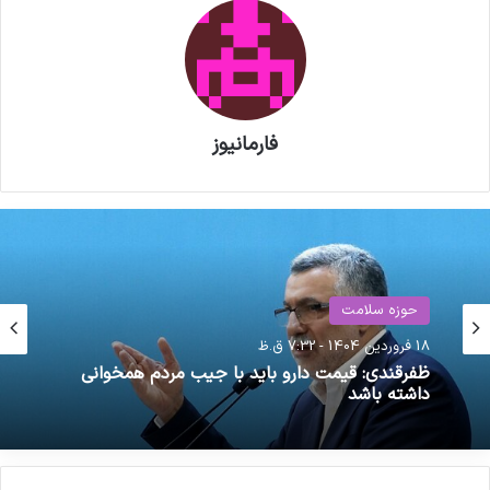
فارمانیوز
حوزه سلامت
18 فروردین 1404 - 7:32 ق.ظ
تغذیه
ظفرقندی: قیمت دارو باید با جیب مردم همخوانی
9 اردیبهشت 1404 - 9:19 ق.ظ
داشته باشد