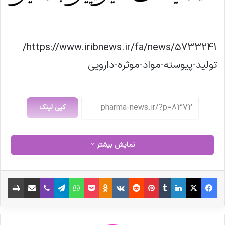
https://www.iribnews.ir/fa/news/5733241/
تولید-پیوسته-مواد-موثره-دارویی
کپی لینک
نمایش بیشتر
فیس بوک
X
لینکدین
‫تامبلر
‫پین‌ترست
‫رددیت
‫VKontakte
‫Odnoklassniki
پاکت
واتس آپ
تلگرام
وایبر
اشتراک گذاری از طریق ایمیل
چاپ