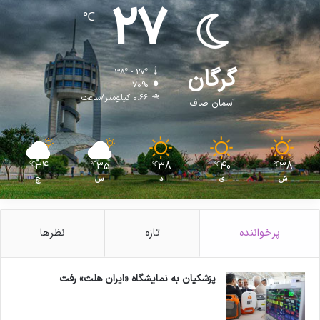
27
℃
گرگان
38º - 27º
70%
0.66 کیلومتر/ساعت
آسمان صاف
34
35
38
40
38
℃
℃
℃
℃
℃
ش
ی
د
س
چ
پرخواننده
تازه
نظرها
پزشکیان به نمایشگاه «ایران هلث» رفت