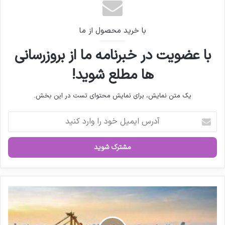
فاکتور شیرخشک‌ باید جدا از دارو صادر شود
با خرید محصول از ما
با عضویت در خبرنامه ما از بروزرسانی
ها مطلع شوید!
یک متن نمایش، برای نمایش محتوای تست در این بخش.
آ
د
ر
س
ا
ی
م
ی
ا
ل
ط
خ
ل
و
ا