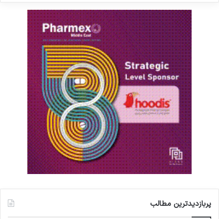
3. بیمارستان‌های آموزشی تجهیز شوند
4. توزیع عادلانه پزشک و پیراپزشک در کشور اصلاح
شود
5. نظام ارجاع و پرونده الکترونیک سلامت تکمیل
گردد
6. سپس، در صورت نیاز واقعی، افزایش ظرفیت
به‌تدریج و هدفمند انجام شود
این مسیر صحیحی است که هم به نفع مردم است و
هم به نفع نظام سلامت.
سؤال پایانی: پیام شما به مسئولان و جامعه پزشکی
چیست؟
پربازدیدترین مطالب