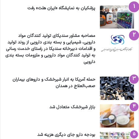
افزایش ظرفیت رشته‌های علوم پزشکی تصمیمی
پزشکیان به نمایشگاه «ایران هلث» رفت
است که باید با دقت و بر اساس شواهد علمی گرفته
شود.
مصاحبه مشاور سندیکای تولید کنندگان مواد
ما باید آینده سلامت کشور را با نگاه کارشناسی،
دارویی، شیمیایی و بسته بندی دارویی از روند تولید
علمی و مسئولانه بسازیم.
و اقدامات دبیرخانه سندیکا در راستای خدمت رسانی
به تولید کنندگان مواد دارویی و ملزومات بسته بندی
کیفیت آموزش و مهارت پزشکان، دندانپزشکان،
دارویی
داروسازان و نیروهای پیراپزشکی، سرمایه‌ای ملی
حمله آمریکا به انبار شیرخشک و داروهای بیماران
است؛ نباید آن را به‌خاطر تصمیم‌های عجولانه به
صعب‌العلاج در همدان
خطر انداخت.
بازار شیرخشک متعادل شد
کپی لینک
بودجه دارو جای دیگری هزینه شد