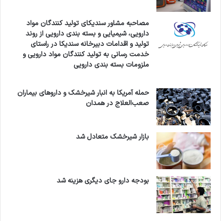
افزایش می‌یابد.
مصاحبه مشاور سندیکای تولید کنندگان مواد
از سوی دیگر، دانشجویانی که آینده شغلی مبهمی
دارویی، شیمیایی و بسته بندی دارویی از روند
پیش روی خود می‌بینند، بیش از گذشته به مهاجرت
تولید و اقدامات دبیرخانه سندیکا در راستای
خدمت رسانی به تولید کنندگان مواد دارویی و
فکر خواهند کرد.
ملزومات بسته بندی دارویی
با توجه به مجموع این چالش‌ها، راهکار پیشنهادی
حمله آمریکا به انبار شیرخشک و داروهای بیماران
صعب‌العلاج در همدان
شما چیست؟
دکتر سهرابی:
بازار شیرخشک متعادل شد
راهکار اصلی این است که کیفیت فدای کمیت نشود.
پیشنهاد می‌کنم:
بودجه دارو جای دیگری هزینه شد
1. ابتدا زیرساخت‌ها توسعه پیدا کند
2. اعضای هیئت علمی افزایش یابند