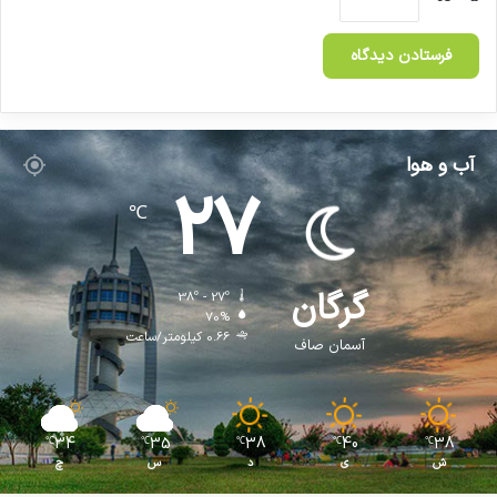
آب و هوا
27
℃
گرگان
38º - 27º
70%
0.66 کیلومتر/ساعت
آسمان صاف
34
35
38
40
38
℃
℃
℃
℃
℃
ش
ی
د
س
چ