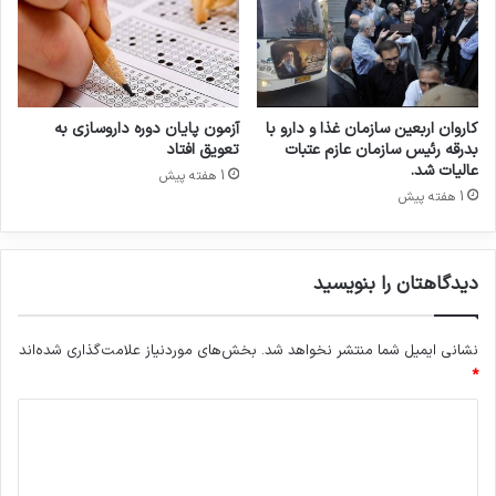
ب
ر
ش
عضو کمیسیون بهداشت و درمان مجلس، ابراز
د
امیدواری کرد که با رفع موانع بین‌المللی و برنامه‌ریزی
ن
ن
کاروان اربعین سازمان غذا و دارو با
آزمون پایان دوره داروسازی به
مؤثر داخلی، کمبودهای کنونی به زودی برطرف و
ق
بدرقه رئیس سازمان عازم عتبات
تعویق افتاد
د
حداقل یک سطح از زندگی عادی و پایدار برای
عالیات شد.
1 هفته پیش
ی
1 هفته پیش
خانواده‌ها، فراهم شود.
ن
گ
ی
دیدگاهتان را بنویسید
ص
سازمان غذا و دارو،
شیرخشک،
ن
ع
کمیسیون بهداشت و درمان مجلس،
نشانی ایمیل شما منتشر نخواهد شد.
بخش‌های موردنیاز علامت‌گذاری شده‌اند
ت
*
کپی لینک
د
ی
د