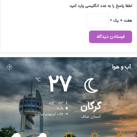
لطفا پاسخ را به عدد انگلیسی وارد کنید:
هفت + یک =
آب و هوا
27
℃
گرگان
38º - 27º
70%
0.66 کیلومتر/ساعت
آسمان صاف