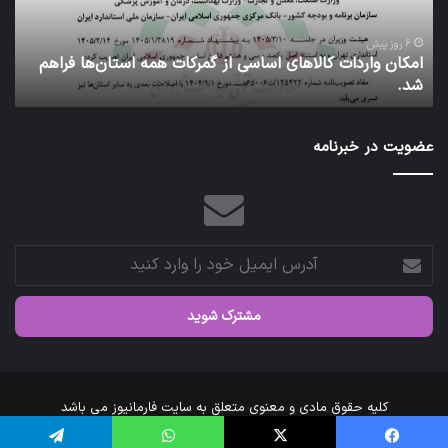
دارو
با
بدرقه
1 هفته پیش
لاهای اساسی از گمرکات همه استان‌ها فراهم
کاروان اربعین سازما
رئیس
عتبات عالیات شد.
سازمان
عازم
عتبات
عضویت در خبرنامه
عالیات
شد.
آدرس
ایمیل
خود
را
وارد
کنید
کلیه حقوق مادی و معنوی متعلق به سایت فارمانیوز می باشد
خانه
درباره‌ی ما
ارتباط با ما