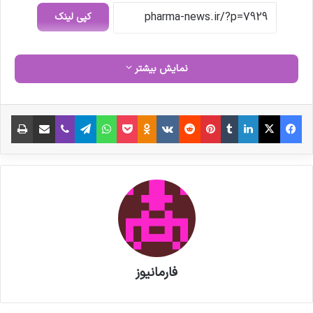
کپی لینک
نمایش بیشتر
فیس بوک
X
لینکدین
‫تامبلر
‫پین‌ترست
‫رددیت
‫VKontakte
‫Odnoklassniki
پاکت
واتس آپ
تلگرام
وایبر
اشتراک گذاری از طریق ایمیل
چاپ
فارمانیوز