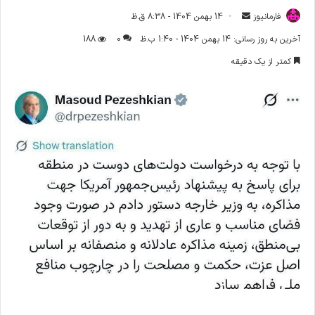
فارمانیوز
ا
14 بهمن 1404 - 8:38 ق.ظ
ر
آخرین به روز رسانی: 14 بهمن 1404 - 1:40 ب.ظ
0
188
س
کمتر از یک دقیقه
ا
ل
ا
ی
م
ی
ل