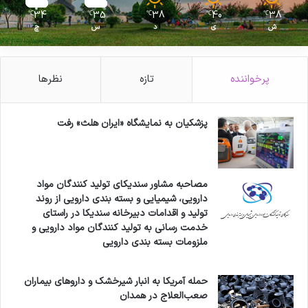
34
35
38
40
38
℃
℃
℃
℃
℃
ش
ی
د
س
چ
پرخواننده
تازه
نظرها
پزشکیان به نمایشگاه «ایران هلث» رفت
مصاحبه مشاور سندیکای تولید کنندگان مواد
دارویی، شیمیایی و بسته بندی دارویی از روند
تولید و اقدامات دبیرخانه سندیکا در راستای
خدمت رسانی به تولید کنندگان مواد دارویی و
ملزومات بسته بندی دارویی
حمله آمریکا به انبار شیرخشک و داروهای بیماران
صعب‌العلاج در همدان