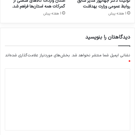
توئیت دکتر جهانپور مدیر سابق
امکان واردات کالاهای اساسی از
ص
روابط عمومی وزارت بهداشت
گمرکات همه استان‌ها فراهم شد.
ن
1 هفته پیش
1 هفته پیش
ع
ت
د
دیدگاهتان را بنویسید
ا
ر
و
نشانی ایمیل شما منتشر نخواهد شد.
بخش‌های موردنیاز علامت‌گذاری شده‌اند
ی
*
ک
ش
د
و
ر
ی
د
گ
ا
ه
*