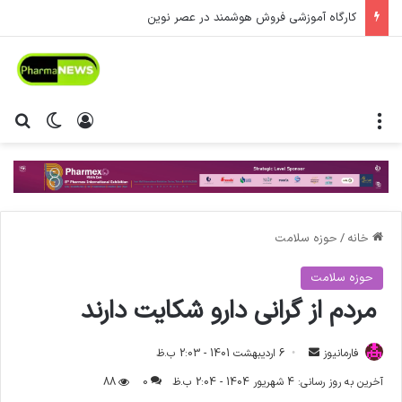
کارگاه آموزشی فروش هوشمند در عصر نوین
منو
ورود
تغییر پ
جس
خانه
/
حوزه سلامت
حوزه سلامت
مردم از گرانی دارو شکایت دارند
فارمانیوز
ا
6 اردیبهشت 1401 - 2:03 ب.ظ
ر
آخرین به روز رسانی: 4 شهریور 1404 - 2:04 ب.ظ
0
88
س