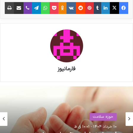
فیس بوک
X
لینکدین
‫تامبلر
‫پین‌ترست
‫رددیت
‫VKontakte
‫Odnoklassniki
پاکت
واتس آپ
تلگرام
وایبر
اشتراک گذاری از طریق ایمیل
چاپ
قاسم جعفری با مدرک کارشناسی ارشد مدیریت
اجرایی ، محمد علی محسنی بند پی با مدرک دکترای
فیزیوتراپی دو عضو دیگر هیات مدیره شرکت معرفی
شدند.
نوشته های مشابه
فارمانیوز
پزشکیان به نمایشگاه «ایران هلث»
رفت
مصاحبه مشاور سندیکای تولید
کنندگان مواد دارویی، شیمیایی و
حوزه سلامت
بسته بندی دارویی از روند تولید و
حوزه سلامت
14 شهریور 1401 - 10:59 ق.ظ