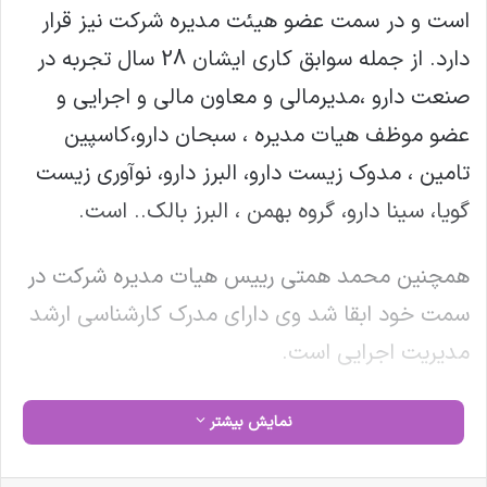
است و در سمت عضو هیئت مدیره شرکت نیز قرار
دارد. از جمله سوابق کاری ایشان 28 سال تجربه در
صنعت دارو ،مديرمالي و معاون مالي و اجرايي و
عضو موظف هيات مديره ، سبحان دارو،کاسپين
تامين ، مدوک زيست دارو، البرز دارو، نوآوري زيست
گويا، سينا دارو، گروه بهمن ، البرز بالک.. است.
همچنین محمد همتی رییس هیات مدیره شرکت در
سمت خود ابقا شد وی دارای مدرک کارشناسی ارشد
مدیریت اجرایی است.
نایب رئیس هیئت مدیره شرکت پیشتر فرید باقری
نمایش بیشتر
بوده است.