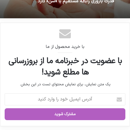
اقدامات دبیرخانه سندیکا در راستای
10 خرداد 1404 - 10:01 ق.ظ
خدمت رسانی به تولید کنندگان مواد
بدقولی تأمین اجتماعی در پرداخت یارانه دارو
دارویی و ملزومات بسته بندی دارویی
قدرت باروری رابطه مستقیم با «سن» دارد
با خرید محصول از ما
کپی لینک
با عضویت در خبرنامه ما از بروزرسانی
ها مطلع شوید!
یک متن نمایش، برای نمایش محتوای تست در این بخش.
آ
د
ر
س
ا
ی