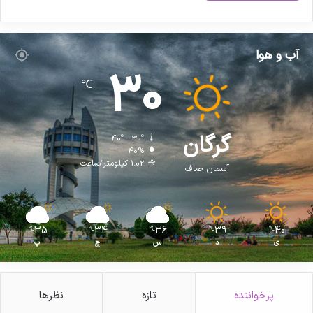
آب و هوا
30
℃
گرگان
40º - 30º
40%
1.02 کیلومتر/ساعت
آسمان صاف
35
34
36
39
40
℃
℃
℃
℃
℃
ی
د
س
چ
پ
پرخواننده
تازه
نظرها