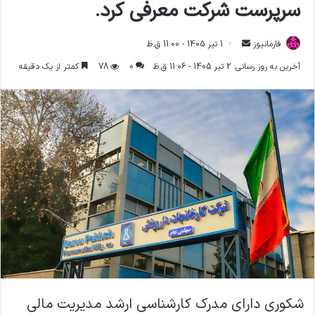
سرپرست شرکت معرفی کرد.
فارمانیوز
ا
1 تیر 1405 - 11:00 ق.ظ
ر
آخرین به روز رسانی: 2 تیر 1405 - 11:06 ق.ظ
0
78
کمتر از یک دقیقه
س
ا
ل
ا
ی
م
ی
ل
شکوری دارای مدرک کارشناسی ارشد مدیریت مالی