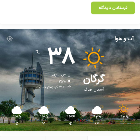
آب و هوا
38
℃
گرگان
39º - 28º
25%
3.21 کیلومتر/ساعت
آسمان صاف
35
35
34
37
39
℃
℃
℃
℃
℃
د
س
چ
پ
ج