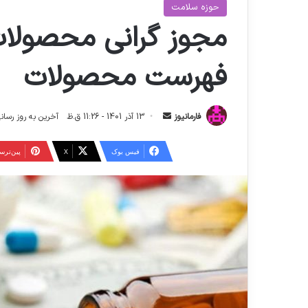
حوزه سلامت
مجوز گرانی محصولا
فهرست محصولات
ا
فارمانیوز
13 آذر 1401 - 11:26 ق.ظ
آخرین به روز رسانی: 13 تیر 1404 - :27
ر
س
فیس بوک
X
‫پین‌تر
ا
ل
ا
ی
م
ی
ل