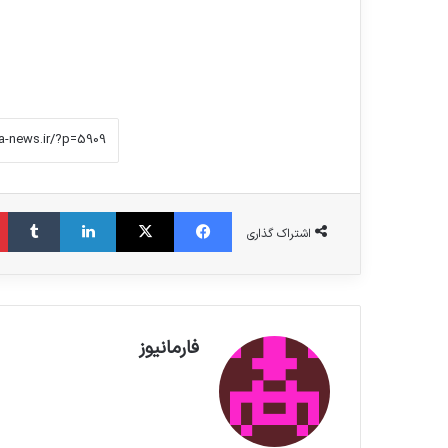
فیس بوک
X
لینکدین
‫تامبلر
اشتراک گذاری
فارمانیوز