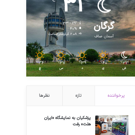
31
℃
گرگان
33º - 29º
40%
2.08 کیلومتر/ساعت
آسمان صاف
34
37
39
40
33
℃
℃
℃
℃
℃
ش
ی
د
س
چ
پرخواننده
تازه
نظرها
پزشکیان به نمایشگاه «ایران
هلث» رفت