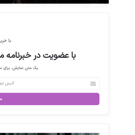
با خری
با عضویت در خبرنامه ما
یک متن نمایش، برای 
آ
د
ر
س
ا
ی
م
ی
ل