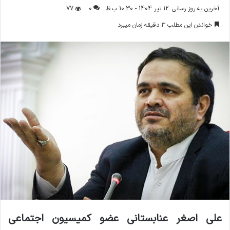
ر
آخرین به روز رسانی: 12 تیر 1404 - 10:30 ب.ظ
0
77
س
خواندن این مطلب 3 دقیقه زمان میبرد
ا
ل
ا
ی
م
ی
ل
علی اصغر عنابستانی عضو کمیسیون اجتماعی