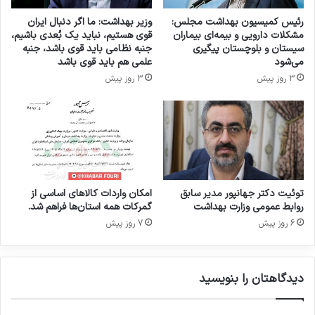
ش
د
رئیس کمیسیون بهداشت مجلس:
وزیر بهداشت: ما اگر دنبال ایران
ک
مشکلات دارویی و بیمه‌ای بیماران
قوی هستیم، نباید یک بُعدی باشیم،
ی
سیستان و بلوچستان پیگیری
جنبه نظامی باید قوی باشد، جنبه
م
می‌شود
علمی هم باید قوی باشد
ص
3 روز پیش
3 روز پیش
ر
ف
ی
ر
ا
ح
م
ا
توئیت دکتر جهانپور مدیر سابق
امکان واردات کالاهای اساسی از
ی
روابط عمومی وزارت بهداشت
گمرکات همه استان‌ها فراهم شد.
ت
6 روز پیش
7 روز پیش
ک
ن
ن
دیدگاهتان را بنویسید
د