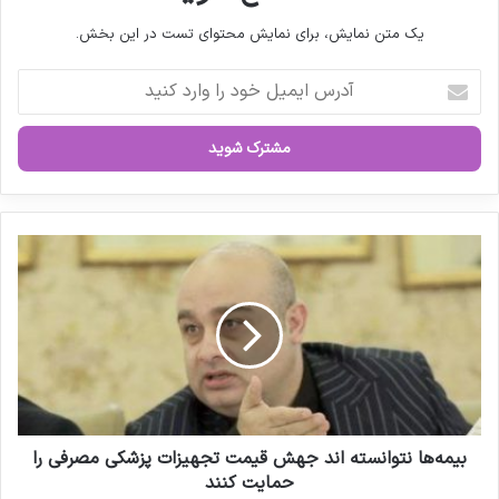
یک متن نمایش، برای نمایش محتوای تست در این بخش.
آ
د
ر
س
ا
ی
م
ی
ب
ل
ی
خ
م
و
ه‌
د
ه
ر
ا
ا
ن
و
ت
ا
و
ر
ا
بیمه‌ها نتوانسته اند جهش قیمت تجهیزات پزشکی مصرفی را
د
ن
حمایت کنند