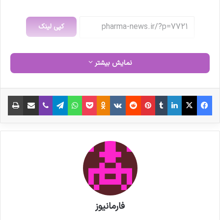
کپی لینک
نمایش بیشتر
فیس بوک
X
لینکدین
‫تامبلر
‫پین‌ترست
‫رددیت
‫VKontakte
‫Odnoklassniki
پاکت
واتس آپ
تلگرام
وایبر
اشتراک گذاری از طریق ایمیل
چاپ
فارمانیوز