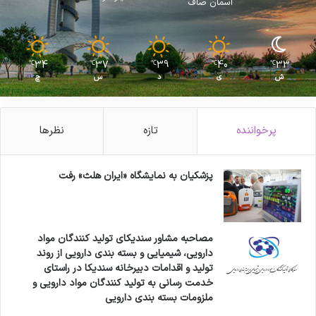
آسمان صاف
34
37
39
40
33
℃
℃
℃
℃
℃
ش
ی
د
س
چ
پرخواننده
تازه
نظرها
پزشکیان به نمایشگاه «ایران هلث» رفت
مصاحبه مشاور سندیکای تولید کنندگان مواد
دارویی، شیمیایی و بسته بندی دارویی از روند
تولید و اقدامات دبیرخانه سندیکا در راستای
خدمت رسانی به تولید کنندگان مواد دارویی و
ملزومات بسته بندی دارویی