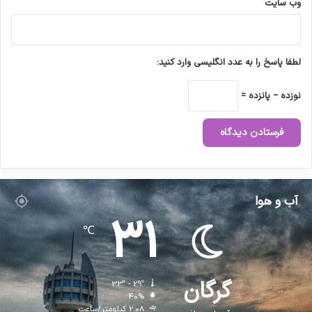
وب‌ سایت
لطفا پاسخ را به عدد انگلیسی وارد کنید:
نوزده − پانزده =
آب و هوا
31
℃
گرگان
33º - 29º
40%
2.08 کیلومتر/ساعت