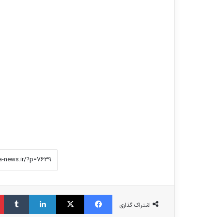
فیس بوک
X
لینکدین
‫تامبلر
اشتراک گذاری