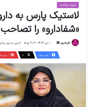
حوزه سلامت
لاستیک پارس به دارو 
«شفادارو» را تصاحب 
ا
فارمانیوز
1 دی 1404 - 11:09 ق.ظ
آخرین به روز رسانی: 7 دی 1404 - 11:10
ر
س
فیس بوک
X
‫پین‌تر
ا
ل
ا
ی
م
ی
ل