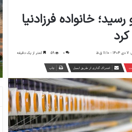
رسید؛ خانواده فرزادنیا
کرد
0
59
کمتر از یک دقیقه
 ق.ظ
ست
اشتراک گذاری از طریق ایمیل
چاپ