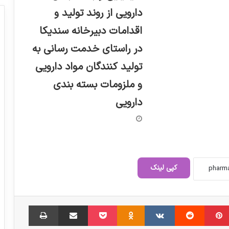
دارویی از روند تولید و
اقدامات دبیرخانه سندیکا
در راستای خدمت رسانی به
تولید کنندگان مواد دارویی
و ملزومات بسته بندی
دارویی
دستور معاون پزشکیان برای تسهیل فوری
تأیید نسخه‌های دارویی
پیش‌بینی افزایش کمبود داروهای بیمارستانی
در ماه‌های آینده
کپی لینک
تدوین دانش فنی ۷۶ ماده اولیه دارویی
‫پین‌ترست
‫رددیت
‫VKontakte
‫Odnoklassniki
پاکت
اشتراک گذاری از طریق ایمیل
چاپ
توسط گروه تحقیقات صنعت شیمی هیوا؛
آماده واگذاری به سرمایه‌گذاران و
تولیدکنندگان