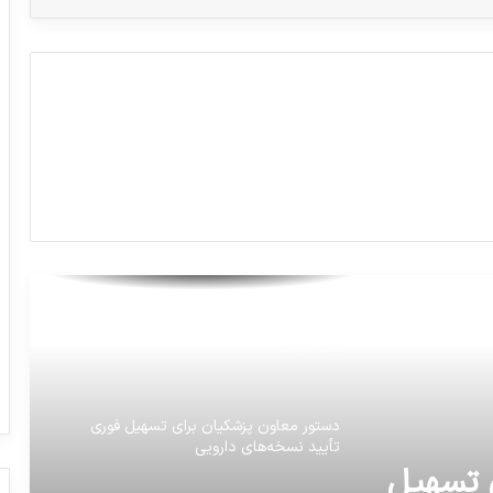
حکم قطعی پرونده اخلال در نظام توزیع
دارویی کشور در دادگاه تجدیدنظر استان
آذربایجان غربی صادر شد
پاشنه آشیل «نظام سلامت» کشور در شرایط
جنگی
کاهش مالیات بر ارزش افزوده اقلام دارویی به
یک درصد
دستور معاون پزشکیان برای تسهیل فوری
تأیید نسخه‌های دارویی
پیش‌بینی افزایش کمبود داروهای بیمارستانی
در ماه‌های آینده