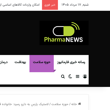
شنبه, 17 مرداد 1405
امکان واردات کالاهای اساسی از
خبر فوری
رسانه خبری فارمانیوز
حوزه سلامت
بهداشت
درمان
ورود
سایدبار
تغییر پوسته
جستجو برای
خانه
/
حوزه سلامت
/
لاستیک پارس به دارو رسید؛ خانواده فر