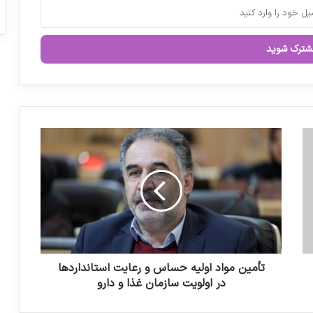
پیش‌بینی افزایش کمبود داروهای بیمارستانی
در ماه‌های آینده
تدوین دانش فنی ۷۶ ماده اولیه دارویی
توسط گروه تحقیقات صنعت شیمی هیوا؛
آماده واگذاری به سرمایه‌گذاران و
تولیدکنندگان
ت
أ
حکم قطعی پرونده اخلال در نظام توزیع
م
دارویی کشور در دادگاه تجدیدنظر استان
ی
آذربایجان غربی صادر شد
ن
م
و
ا
د
ا
تأمین مواد اولیه حساس و رعایت استانداردها
و
در اولویت سازمان غذا و دارو
ل
ی