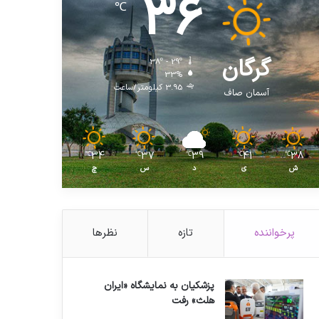
36
℃
گرگان
38º - 29º
33%
3.95 کیلومتر/ساعت
آسمان صاف
34
37
39
41
38
℃
℃
℃
℃
℃
ش
ی
د
س
چ
پرخواننده
تازه
نظرها
پزشکیان به نمایشگاه «ایران
هلث» رفت