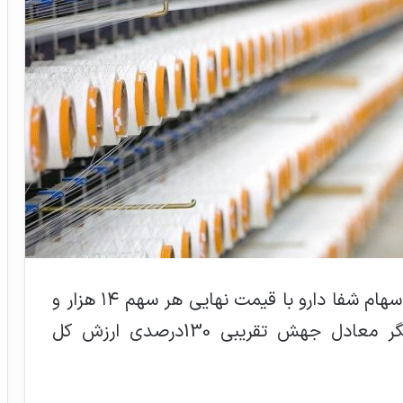
بر اساس اطلاعات نهایی، ۹۰.۵۲ درصد از سهام شفا دارو با قیمت نهایی هر سهم ۱۴ هزار و
۶۸۱ تومان معامله شد؛ قیمتی که بیانگر معادل جهش تقریبی 130درصدی ارزش کل