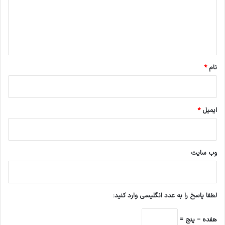
گ
ارز ترجیحی،
تجهیزات پزشکی،
ا
سازمان غذا و دارو،
ه
*
کپی لینک
نام
*
ایمیل
*
وب‌ سایت
لطفا پاسخ را به عدد انگلیسی وارد کنید:
هفده − پنج =