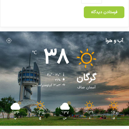
آب و هوا
38
℃
گرگان
40º - 30º
21%
3.03 کیلومتر/ساعت
آسمان صاف
34
35
37
39
40
℃
℃
℃
℃
℃
ی
د
س
چ
پ