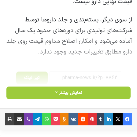
قیمت نهایی دارو نیست.
از سوی دیگر، بسته‌بندی و جلد داروها توسط
شرکت‌های تولیدی برای دوره‌های حدود یک سال
آماده می‌شود و امکان اصلاح مداوم قیمت روی جلد
دارو مطابق تغییرات جدید وجود ندارد.
کپی لینک
نمایش بیشتر
فیس بوک
X
لینکدین
‫تامبلر
‫پین‌ترست
‫رددیت
‫VKontakte
‫Odnoklassniki
پاکت
واتس آپ
تلگرام
وایبر
اشتراک گذاری از طریق ایمیل
چاپ