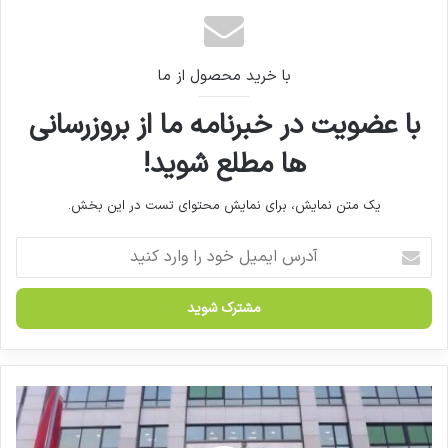
با خرید محصول از ما
با عضویت در خبرنامه ما از بروزرسانی
ها مطلع شوید!
یک متن نمایش، برای نمایش محتوای تست در این بخش.
آ
د
ر
س
ا
ی
م
ی
۱
ل
۰
خ
۰