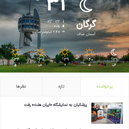
31
گرگان
31º - 29º
41%
2.47 کیلومتر/ساعت
آسمان صاف
34
37
39
40
31
℃
℃
℃
℃
℃
ش
ی
د
س
چ
پرخواننده
تازه
نظرها
پزشکیان به نمایشگاه «ایران هلث» رفت