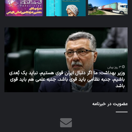
توئیت
دکتر
جهانپور
مدیر
سابق
روابط
عمومی
 دنبال ایران قوی هستیم، نباید یک بُعدی
وزارت
اید قوی باشد، جنبه علمی هم باید قوی
بهداشت
6 روز پیش
توئیت دکتر جهانپور مدی
عضویت در خبرنامه