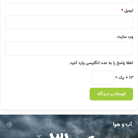
ایمیل
*
وب‌ سایت
لطفا پاسخ را به عدد انگلیسی وارد کنید:
13 + یک =
آب و هوا
℃