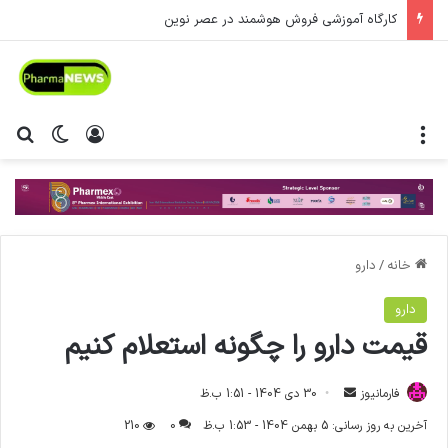
کارگاه آموزشی فروش هوشمند در عصر نوین
منو
ورود
تغییر پ
جس
خانه
/
دارو
دارو
قیمت دارو را چگونه استعلام کنیم
فارمانیوز
ا
30 دی 1404 - 1:51 ب.ظ
ر
آخرین به روز رسانی: 5 بهمن 1404 - 1:53 ب.ظ
0
210
س