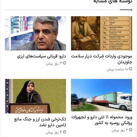
نوشته های مشابه
ب
ح
ه
ص
د
و
ا
ل
ش
ا
ت
ت
ب
ه
د
موجودی واردات شرکت دیار سلامت
دارو؛ قربانی سیاست‌های ارزی
ا
جاویدان
3 روز پیش
ش
10 ساعت پیش
ت
ی
غ
ی
ر
م
ج
ا
ورود محموله ۱۱ تنی دارو و تجهیزات
تک‌نرخی شدن ارز و جنگ مانع
پزشکی روسیه به کشور
ز
تامین دارو نشد
3 روز پیش
4 روز پیش