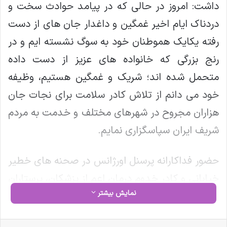
داشت: امروز در حالی که در پیامد حوادث سخت و
دردناک ایام اخیر غمگین و داغدار جان های از دست
رفته یکایک هموطنان خود به سوگ نشسته ایم و در
رنج بزرگی که خانواده های عزیز از دست داده
متحمل شده اند؛ شریک و غمگین هستیم، وظیفه
خود می دانم از تلاش کادر سلامت برای نجات جان
هزاران مجروح در شهرهای مختلف و خدمت به مردم
شریف ایران سپاسگزاری نمایم.
حضور فداکارانه پرسنل اورژانس در صحنه های خطیر
خیابانی و کادر خدوم درمان اعم از پزشکان، پرستاران
نمایش بیشتر
و کارمندان شریف در عرصه بیمارستان ها و انجام
خدمات شبانه روزی و فراتر از وظایف معمول نشانگر
فیس بوک
X
لینکدین
‫تامبلر
‫پین‌ترست
‫رددیت
‫VKontakte
‫Odnoklassniki
پاکت
واتس آپ
تلگرام
وایبر
اشتراک گذاری از طریق ایمیل
چاپ