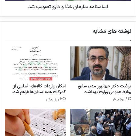
ک
ا
اساسنامه سازمان غذا و دارو تصویب شد
ی
ز
و
م
ا
ا
نوشته های مشابه
ر
ن
د
غ
ا
ذ
ت
ا
د
و
ا
د
ر
ا
و
ر
و
و
توئیت دکتر جهانپور مدیر سابق
امکان واردات کالاهای اساسی از
م
ت
روابط عمومی وزارت بهداشت
گمرکات همه استان‌ها فراهم شد.
ل
ص
6 روز پیش
6 روز پیش
ز
و
و
ی
م
ب
ا
ش
ت
د
م