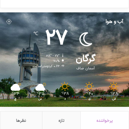
آب و هوا
27
℃
گرگان
38º - 27º
70%
0.66 کیلومتر/ساعت
آسمان صاف
34
35
38
40
38
℃
℃
℃
℃
℃
ش
ی
د
س
چ
پرخواننده
تازه
نظرها