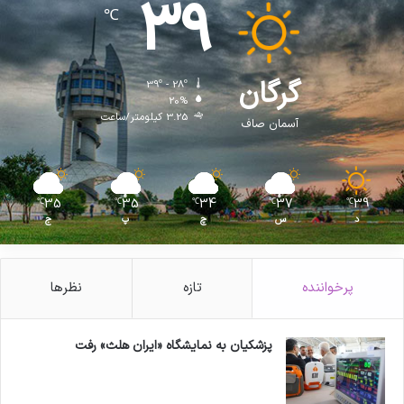
39
℃
گرگان
39º - 28º
20%
3.25 کیلومتر/ساعت
آسمان صاف
35
35
34
37
39
℃
℃
℃
℃
℃
د
س
چ
پ
ج
پرخواننده
تازه
نظرها
پزشکیان به نمایشگاه «ایران هلث» رفت