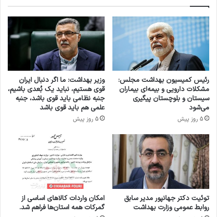
ک
و
ک
ی
ا
ح
ر
ی
ب
ا
ر
ت
د
ی
ی
ب
رئیس کمیسیون بهداشت مجلس:
وزیر بهداشت: ما اگر دنبال ایران
(
ر
مشکلات دارویی و بیمه‌ای بیماران
قوی هستیم، نباید یک بُعدی باشیم،
چ
ا
سیستان و بلوچستان پیگیری
جنبه نظامی باید قوی باشد، جنبه
گ
ی
می‌شود
علمی هم باید قوی باشد
و
ش
5 روز پیش
5 روز پیش
ن
ر
ه
ا
ا
ی
س
ط
ت
ب
ر
ح
ا
ر
ت
ا
توئیت دکتر جهانپور مدیر سابق
امکان واردات کالاهای اساسی از
ژ
ن
روابط عمومی وزارت بهداشت
گمرکات همه استان‌ها فراهم شد.
ی
ی