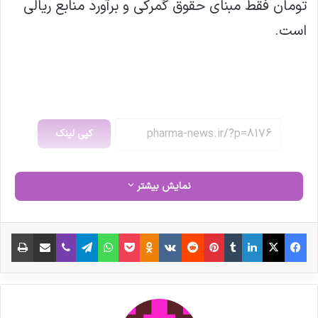
تومان فقط مبنای حقوق گمرکی و برآورد منابع ریالی
است.
کپی لینک
نمایش بیشتر
فیس بوک
X
لینکدین
‫تامبلر
‫پین‌ترست
‫رددیت
‫VKontakte
‫Odnoklassniki
پاکت
واتس آپ
تلگرام
وایبر
اشتراک گذاری از طریق ایمیل
چاپ