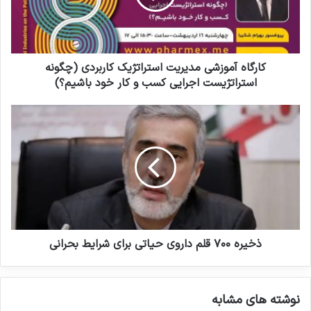
ر
ه
ا
آ
و
م
ا
و
ر
ز
کارگاه آموزشی مدیریت استراتژیک کاربردی (چگونه
د
ش
استراتژیست اجرایی کسب و کار خود باشیم؟)
ک
ی
ن
م
ذ
ی
د
خ
د
ی
ی
ر
ر
ی
ه
ت
۷
ا
۰
س
۰
ت
ق
ر
ل
ذخیره ۷۰۰ قلم داروی حیاتی برای شرایط بحرانی
ا
م
ت
د
ژ
ا
نوشته های مشابه
ی
ر