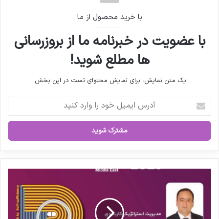
با خرید محصول از ما
با عضویت در خبرنامه ما از بروزرسانی
ها مطلع شوید!
یک متن نمایش، برای نمایش محتوای تست در این بخش.
آ
د
ر
س
ا
ی
م
ی
ک
ل
ا
خ
ر
و
گ
د
ا