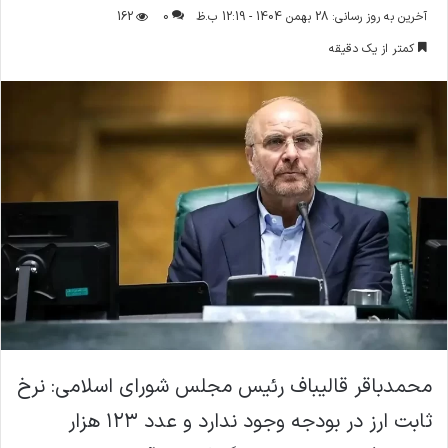
ر
آخرین به روز رسانی: 28 بهمن 1404 - 12:19 ب.ظ
0
162
س
کمتر از یک دقیقه
ا
ل
ا
ی
م
ی
ل
محمدباقر قالیباف رئیس مجلس شورای اسلامی: نرخ
ثابت ارز در بودجه وجود ندارد و عدد ۱۲۳ هزار