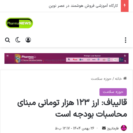
کارگاه آموزشی فروش هوشمند در عصر نوین
منو
ورود
تغییر پ
جس
خانه
/
حوزه سلامت
حوزه سلامت
قالیباف: ارز ۱۲۳ هزار تومانی مبنای
محاسبات بودجه است
فارمانیوز
ا
26 بهمن 1404 - 12:17 ب.ظ