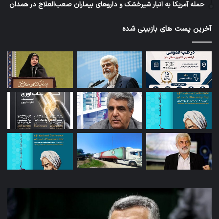
حمله آمریکا به انبار شیرخشک و داروهای بیماران صعب‌العلاج در همدان
آخرین پست های بازبینی شده
توئیت
امک
دکتر
وار
جهانپور
کال