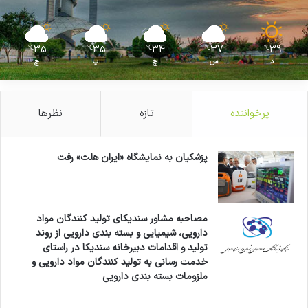
35
35
34
37
39
℃
℃
℃
℃
℃
د
س
چ
پ
ج
پرخواننده
تازه
نظرها
پزشکیان به نمایشگاه «ایران هلث» رفت
مصاحبه مشاور سندیکای تولید کنندگان مواد
دارویی، شیمیایی و بسته بندی دارویی از روند
تولید و اقدامات دبیرخانه سندیکا در راستای
خدمت رسانی به تولید کنندگان مواد دارویی و
ملزومات بسته بندی دارویی