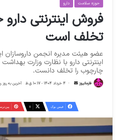
حوزه سلامت
دارو
فروش اینترنتی دارو خ
تخلف است
عضو هیئت مدیره انجمن داروسازان ایرا
اینترنتی دارو با نظارت وزارت بهداشت خ
چارچوب را تخلف دانست.
ا
فارمانیوز
4 خرداد 1404 - 10:17 ق.ظ
آخرین به روز رسانی: 4 خرداد 404
ر
س
ا
فیس بوک
X
‫پین‌تر
ل
ا
ی
م