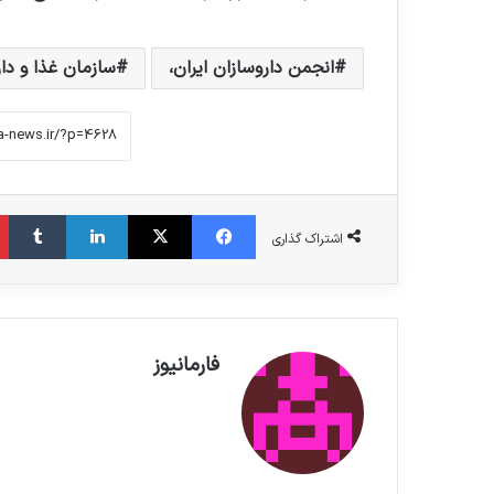
انجمن داروسازان ایران،
سازمان غذا و دار
فیس بوک
X
لینکدین
‫تامبلر
اشتراک گذاری
فارمانیوز