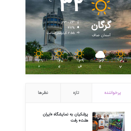
32
℃
گرگان
32º - 26º
48%
2.55 کیلومتر/ساعت
آسمان صاف
39
40
39
36
30
℃
℃
℃
℃
℃
پ
ج
ش
ی
د
پرخواننده
تازه
نظرها
پزشکیان به نمایشگاه «ایران
هلث» رفت