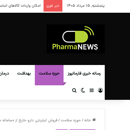
پنجشنبه, 15 مرداد 1405
امکان واردات کالاهای اساس
خبر فوری
رسانه خبری فارمانیوز
حوزه سلامت
بهداشت
درمان
ورود
سایدبار
تغییر پوسته
جستجو برای
خانه
/
حوزه سلامت
/
فروش اینترنتی دارو خارج از «سامانه