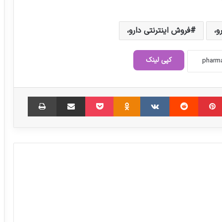
و،
فروش اینترنتی دارو،
کپی لینک
‫پین‌ترست
‫رددیت
‫VKontakte
‫Odnoklassniki
پاکت
اشتراک گذاری از طریق ایمیل
چاپ
راهکار مؤثر در مقابله با محصولات بهداشتی
و آرایشی قاچاق
رقابت ایران با دو قطب تولید مواد دارویی در
جهان
وضعیت مطلوب ذخایر استراتژیک دارو و
تجهیزات