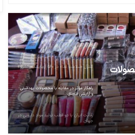
نگرانی نسبت به توقف تولید شیرخشک‌های
رژیمی
تعطیلی ۱۰ درصد داروخانه های پایتخت در
جنگ اخیر
حصولات
کنترل «سلامت غذا» در ۵۶۰ آزمایشگاه کشور
راهکار مؤثر در مقابله با محصولات بهداشتی
و آرایشی قاچاق
رقابت ایران با دو قطب تولید مواد دارویی در
جهان