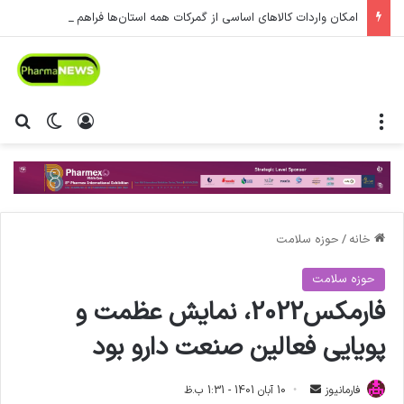
امکان واردات کالاهای اساسی از گمرکات همه استان‌ها فراهم شد.
منو
ورود
تغییر پ
جس
خانه
/
حوزه سلامت
حوزه سلامت
فارمکس2022، نمایش عظمت و
پویایی فعالین صنعت دارو بود
فارمانیوز
ا
10 آبان 1401 - 1:31 ب.ظ