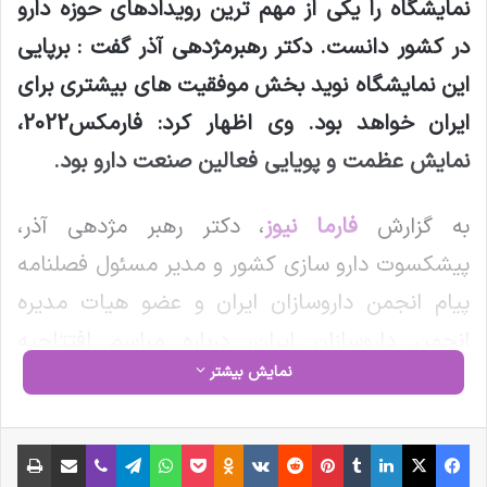
نمایشگاه را یکی از مهم ترین رویدادهای حوزه دارو
در کشور دانست. دکتر رهبرمژدهی آذر گفت : برپایی
این نمایشگاه نوید بخش موفقیت های بیشتری برای
ایران خواهد بود. وی اظهار کرد: فارمکس2022،
نمایش عظمت و پویایی فعالین صنعت دارو بود
.
به گزارش
فارما نیوز
، دکتر رهبر مژدهی آذر،
پیشکسوت دارو سازی کشور و مدیر مسئول فصلنامه
پیام انجمن داروسازان ایران و عضو هیات مدیره
انجمن داروسازان ایران، درباره مراسم افتتاحیه
نمایش بیشتر
نمایشگاه بین المللی فارمکس2022، گفت: «تصور
دیگری از نمایشگاه داشتم . اما با حضور در نمایشگاه
فیس بوک
X
لینکدین
‫تامبلر
‫پین‌ترست
‫رددیت
‫VKontakte
‫Odnoklassniki
پاکت
واتس آپ
تلگرام
وایبر
اشتراک گذاری از طریق ایمیل
چاپ
تصویر دیگری پیدا نمودم! بنده یکی دو نمایشگاه در