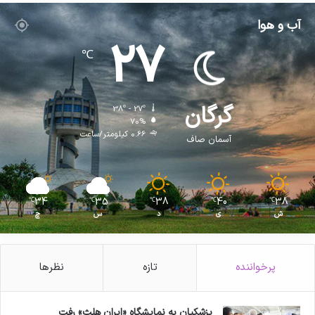
آب و هوا
27
℃
گرگان
38º - 27º
70%
0.66 کیلومتر/ساعت
آسمان صاف
34
35
38
40
38
℃
℃
℃
℃
℃
ش
ی
د
س
چ
پرخواننده
تازه
نظرها
پزشکیان به نمایشگاه «ایران هلث» رفت