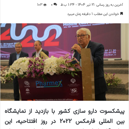
ر
آخرین به روز رسانی: 21 تیر 1404 - 1:34 ب.ظ
0
103
س
خواندن این مطلب 1 دقیقه زمان میبرد
ا
ل
ا
ی
م
ی
ل
پیشکسوت دارو سازی کشور با بازدید از نمایشگاه
بین المللی فارمکس 2022 در روز افتتاحیه، این