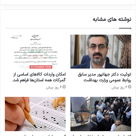
ا
ر
و
کپی لینک
نوشته های مشابه
ی
ا
ر
»
ب
ا
ح
ض
و
توئیت دکتر جهانپور مدیر سابق
امکان واردات کالاهای اساسی از
ر
روابط عمومی وزارت بهداشت
گمرکات همه استان‌ها فراهم شد.
ک
6 روز پیش
6 روز پیش
ا
ر
ش
ن
ا
س
ا
ن