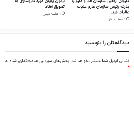
کاروان اربعین سازمان غذا و دارو با
آزمون پایان دوره داروسازی به
و
بدرقه رئیس سازمان عازم عتبات
تعویق افتاد
ف
عالیات شد.
1 هفته پیش
ع
1 هفته پیش
ا
ل
ا
دیدگاهتان را بنویسید
ن
ص
ن
نشانی ایمیل شما منتشر نخواهد شد.
بخش‌های موردنیاز علامت‌گذاری شده‌اند
ع
ت
*
د
د
ا
ر
ی
و
د
ب
ر
گ
ر
ا
س
ه
ی
ش
*