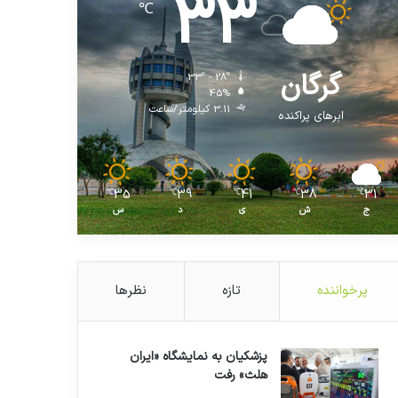
33
℃
گرگان
33º - 28º
45%
3.11 کیلومتر/ساعت
ابرهای پراکنده
35
39
41
38
31
℃
℃
℃
℃
℃
ج
ش
ی
د
س
پرخواننده
تازه
نظرها
پزشکیان به نمایشگاه «ایران
هلث» رفت