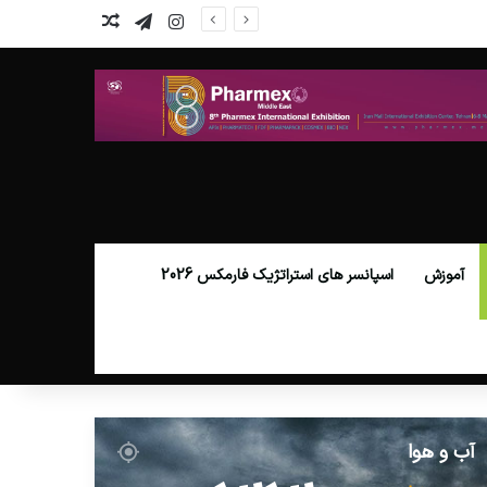
اینستاگرام
تلگرام
نوشته تصادفی
آموزش
اسپانسر های استراتژیک فارمکس 2026
آب و هوا