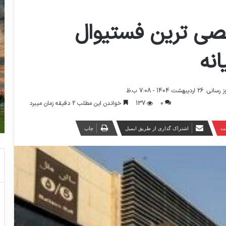
202 تخصصی ترین فستیوال
نه
یبهشت 1404 - 7:08 ب.ظ
0
137
خواندن این مطلب 2 دقیقه زمان میبرد
ست
اشتراک گذاری از طریق ایمیل
چاپ