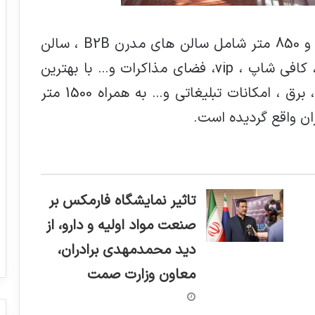
این سالن در دو طبقه به مساحت 7 هزار و 850 متر شامل سالن های مدرن B2B ، سالن
اجتماعات، اتاق قرارداد ، اناقهای جلسات، کافی شاپ ، vip، فضای مذاکرات و… با بهترین
متریال روز دنیا در حوزه تاسیسات، تهویه، برق ، امکانات تبلیغاتی و… به همراه 1500 متر
ان واقع گردیده است.
تاثیر نمایشگاه فارمکس بر
صنعت مواد اولیه و دارو، از
دید محمدمهدی برادران،
معاون وزارت صمت