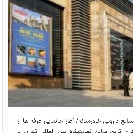
ال صنایع دارویی خاورمیانه/ آغاز جانمایی غرفه ها از
تبرگزاری فارمکس2021 در مدرن ترین سالن نمایشگاه بین المللی تهران با