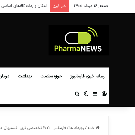
جمعه, 16 مرداد 1405
امکان واردات کالاهای اساسی ا
خبر فوری
رسانه خبری فارمانیوز
حوزه سلامت
بهداشت
درمان
ورود
سایدبار
تغییر پوسته
جستجو برای
خانه
/
رویداد ها
/
فارمکس 2021 تخصصی ترین فستیوال صنایع دارویی خاورمیانه