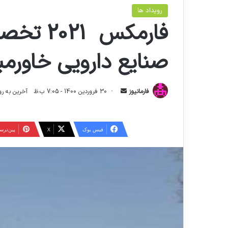
رویداد ها
فارمکس 1
صنایع دارویی خاورمیا
ا
فارمانیوز
30 فروردین 1400 - 7:05 ب.ظ
آخرین به روز رسانی: 26 ارد
ر
س
ا
فیس بوک
X
‫پین‌تر
ل
ا
ی
م
ی
ل