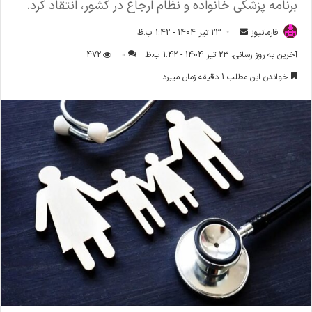
برنامه پزشکی خانواده و نظام ارجاع در کشور، انتقاد کرد.
فارمانیوز
ا
23 تیر 1404 - 1:42 ب.ظ
ر
آخرین به روز رسانی: 23 تیر 1404 - 1:42 ب.ظ
0
472
س
خواندن این مطلب 1 دقیقه زمان میبرد
ا
ل
ا
ی
م
ی
ل