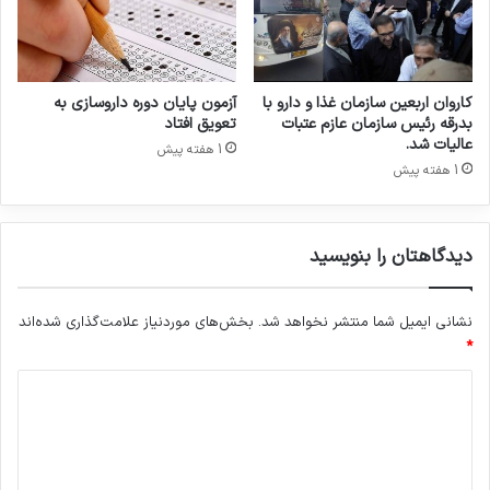
ج
ه
ا
ن
ی
کاروان اربعین سازمان غذا و دارو با
آزمون پایان دوره داروسازی به
ث
بدرقه رئیس سازمان عازم عتبات
تعویق افتاد
ب
عالیات شد.
1 هفته پیش
ت
1 هفته پیش
ش
و
د
دیدگاهتان را بنویسید
نشانی ایمیل شما منتشر نخواهد شد.
بخش‌های موردنیاز علامت‌گذاری شده‌اند
*
د
ی
د
گ