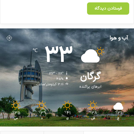
آب و هوا
33
℃
گرگان
33º - 28º
45%
3.11 کیلومتر/ساعت
ابرهای پراکنده
35
39
41
38
31
℃
℃
℃
℃
℃
ج
ش
ی
د
س