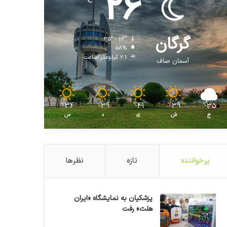
26
℃
گرگان
35º - 26º
58%
2.1 کیلومتر/ساعت
آسمان صاف
34
39
41
39
35
℃
℃
℃
℃
℃
ج
ش
ی
د
س
پرخواننده
تازه
نظرها
پزشکیان به نمایشگاه «ایران
هلث» رفت