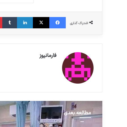
فیس بوک
X
لینکدین
‫تامبلر
اشتراک گذاری
فارمانیوز
مطالعه بعدی