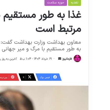
تغذیه
حوزه سلامت
غذا به طور مستقیم ب
مرتبط است
معاون بهداشت وزارت بهداشت گفت: 
به طور مستقیم با مرگ‌ و میر جهانی 
ا
فارمانیوز
19 خرداد 1404 - 1:04 ب.ظ
آخرین به روز رسانی: 19 خرداد 04
ر
س
ا
فیس بوک
X
‫پین‌تر
ل
ا
ی
م
ی