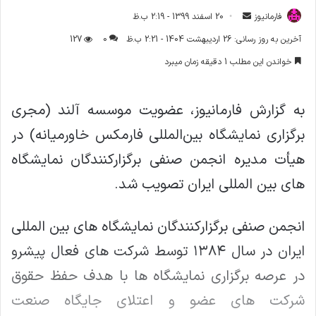
فارمانیوز
ا
20 اسفند 1399 - 2:19 ب.ظ
ر
آخرین به روز رسانی: 26 اردیبهشت 1404 - 2:21 ب.ظ
0
127
س
خواندن این مطلب 1 دقیقه زمان میبرد
ا
ل
ا
به گزارش فارمانیوز، عضویت موسسه آلند (مجری
ی
برگزاری نمایشگاه بین‌المللی فارمکس خاورمیانه) در
م
ی
هیأت مدیره انجمن صنفی برگزارکنندگان نمایشگاه
ل
های بین المللی ایران تصویب شد.
انجمن صنفی برگزارکنندگان نمایشگاه های بین المللی
ایران در سال ۱۳۸۴ توسط شرکت های فعال پیشرو
در عرصه برگزاری نمایشگاه ها با هدف حفظ حقوق
شرکت های عضو و اعتلای جایگاه صنعت