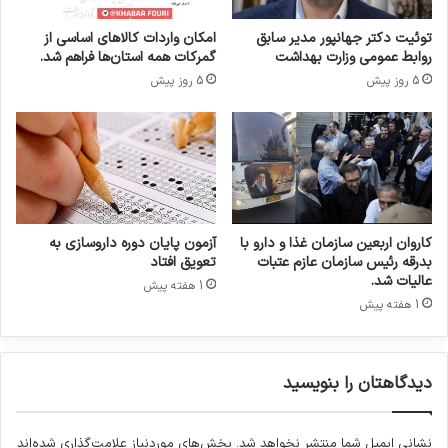
۰
ا
تأثیرگذارترین اتفاق دارویی سال آتی خواهد بود.
۰
ی
توئیت دکتر جهانپور مدیر سابق
امکان واردات کالاهای اساسی از
ت
ت
روابط عمومی وزارت بهداشت
گمرکات همه استان‌ها فراهم شد.
و
خ
جهت ارتباط با ستاد اجرایی نمایشگاه
فارمکس
2021
5 روز پیش
5 روز پیش
م
ص
ا
ص
و کسب اطلاعات بیشتر می توانید با شماره های
ن
ی
88915933 و 88915942 تماس حاصل فرمایید
ی
ت
ب
ر
ر
ی
ا
ن
ی
ر
کپی لینک
کاروان اربعین سازمان غذا و دارو با
آزمون پایان دوره داروسازی به
د
و
بدرقه رئیس سازمان عازم عتبات
تعویق افتاد
ا
ی
عالیات شد.
1 هفته پیش
ر
د
1 هفته پیش
و
ا
و
د
ت
ب
ج
دیدگاهتان را بنویسید
ی
ه
ن
ی
ا
ز
نشانی ایمیل شما منتشر نخواهد شد.
بخش‌های موردنیاز علامت‌گذاری شده‌اند
ل