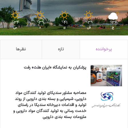
34
39
41
39
36
℃
℃
℃
℃
℃
ج
ش
ی
د
س
پرخواننده
تازه
نظرها
پزشکیان به نمایشگاه «ایران هلث» رفت
مصاحبه مشاور سندیکای تولید کنندگان مواد
دارویی، شیمیایی و بسته بندی دارویی از روند
تولید و اقدامات دبیرخانه سندیکا در راستای
خدمت رسانی به تولید کنندگان مواد دارویی و
ملزومات بسته بندی دارویی