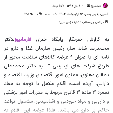
فارمانیوز
ا
9 دی 1399 - 1:07 ب.ظ
ر
آخرین به روز رسانی: 26 اردیبهشت 1404 - 1:08 ب.ظ
0
138
س
خواندن این مطلب 1 دقیقه زمان میبرد
ا
ل
ا
به گزارش خبرنگار پایگاه خبری
فارمانیوز
،دکتر
ی
محمدرضا شانه ساز، رئیس سازمان غذا و دارو در
م
ی
نامه ای با عنوان ” عرضه کالاهای سلامت محور از
ل
طریق شرکت های اینترنتی ” به دکتر محمدعلی
دهقان دهنوی، معاون امور اقتصادی وزارت اقتصاد و
دارایی، آورده است: اقلام مکمل با توجه به مفاد
تبصره 3 ماده 3 قانون مربوط به مقررات امور پزشکی
و دارویی و مواد خوردنی و آشامیدنی، مشمول قواعد
حاکم بر دارو می باشد. فلذا عرضه این اقلام به