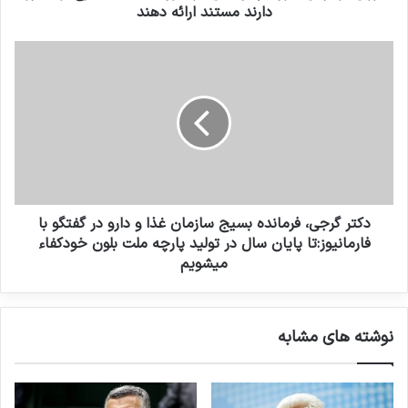
ن
ا
دارند مستند ارائه دهند
ی
ر
د
و
د
ب
ک
ه
ت
کپی لینک
ب
ر
ی
گ
م
ر
ا
ج
ر
ی
ا
،
ن
ف
دکتر گرجی، فرمانده بسیج سازمان غذا و دارو در گفتگو با
د
ر
فارمانیوز:تا پایان سال در تولید پارچه ملت بلون خودکفاء
ر
م
میشویم
خ
ا
ص
ن
و
د
ص
نوشته های مشابه
ه
پ
ب
ل
س
ا
ی