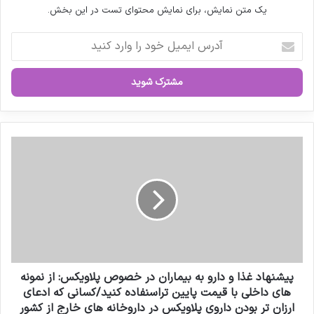
یک متن نمایش، برای نمایش محتوای تست در این بخش.
انتهای پیام/
آ
د
ر
نوشته های مشابه
س
ا
ی
پزشکیان به نمایشگاه «ایران هلث»
م
ی
پ
رفت
ل
ی
خ
ش
مصاحبه مشاور سندیکای تولید
و
ن
د
ه
کنندگان مواد دارویی، شیمیایی و
ر
ا
ا
د
بسته بندی دارویی از روند تولید و
و
غ
اقدامات دبیرخانه سندیکا در راستای
ا
ذ
ر
ا
پیشنهاد غذا و دارو به بیماران در خصوص پلاویکس: از نمونه
خدمت رسانی به تولید کنندگان مواد
د
و
های داخلی با قیمت پایین تراسنفاده کنید/کسانی که ادعای
ک
د
دارویی و ملزومات بسته بندی دارویی
ارزان تر بودن داروی پلاویکس در داروخانه های خارج از کشور