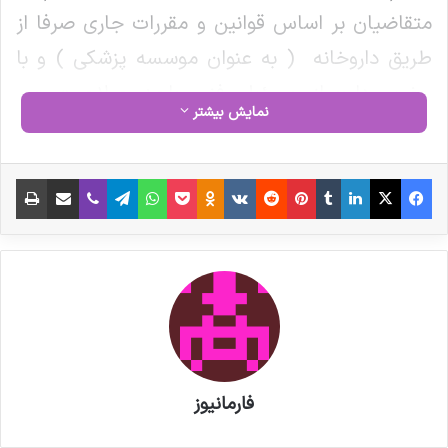
متقاضیان بر اساس قوانین و مقررات جاری صرفا از
طریق داروخانه ( به عنوان موسسه پزشکی ) و با
حضور داروساز مسئول فنی واجد صلاحیت می
نمایش بیشتر
بایست صورت پذیرد و عرضه محصولات سلامت
محور فوق الاشاره به صورت اینترنتی فاقد وجاهت
فیس بوک
X
لینکدین
‫تامبلر
‫پین‌ترست
‫رددیت
‫VKontakte
‫Odnoklassniki
پاکت
واتس آپ
تلگرام
وایبر
اشتراک گذاری از طریق ایمیل
چاپ
قانونی بوده و ورود افراد حقیقی یا حقوقی غیر مرتبط
به موضوع علاوه بر احتمال افزایش قاچاق، موجبات
عرضه فرآورده های غیر اصیل، بدون کیفیت و آسیب
رسان را نیز فراهم می آورد لذا مطابق با مفاد بند پ
ماده 7 قانون احکام دائمی توسعه : ” هر گونه
واردات تجاری، ذخیره سازی، توزیع، عرضه و فروش
فارمانیوز
کالاهای دارویی، واکسن، مواد زیستی، ( بیولوژیک )،
طبیعی و سنتی، مکمل های تغذیه ای، آرایشی،