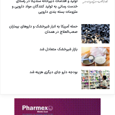
تولید و اقدامات دبیرخانه سندیکا در راستای
خ
خدمت رسانی به تولید کنندگان مواد دارویی و
ا
ملزومات بسته بندی دارویی
ن
ه
ه
حمله آمریکا به انبار شیرخشک و داروهای بیماران
ا
صعب‌العلاج در همدان
ی
خ
ا
بازار شیرخشک متعادل شد
ر
ج
ا
ز
بودجه دارو جای دیگری هزینه شد
ک
ش
و
ر
د
ا
ر
ن