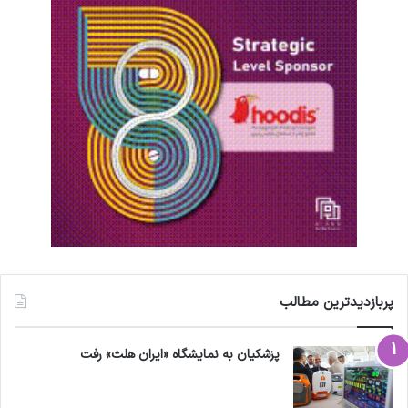
د
م
س
ت
ن
د
ا
ر
ا
ئ
ه
د
ه
ن
د
پربازدیدترین مطالب
پزشکیان به نمایشگاه «ایران هلث» رفت