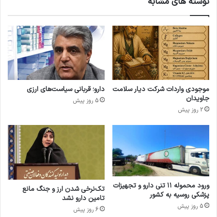
نوشته های مشابه
ر
س
ج
ه
م
ش
ی
ت
ش
م
و
ی
د
ن
د
و
موجودی واردات شرکت دیار سلامت
دارو؛ قربانی سیاست‌های ارزی
ر
جاویدان
5 روز پیش
ه
2 روز پیش
ف
ا
ر
م
ک
س
ورود محموله ۱۱ تنی دارو و تجهیزات
تک‌نرخی شدن ارز و جنگ مانع
پزشکی روسیه به کشور
تامین دارو نشد
5 روز پیش
6 روز پیش