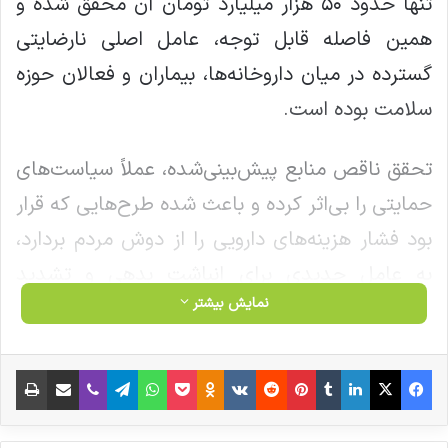
تنها حدود ۵۰ هزار میلیارد تومان آن محقق شده و
همین فاصله قابل توجه، عامل اصلی نارضایتی
گسترده در میان داروخانه‌ها، بیماران و فعالان حوزه
سلامت بوده است.
تحقق ناقص منابع پیش‌بینی‌شده، عملاً سیاست‌های
حمایتی را بی‌اثر کرده و باعث شده طرح‌هایی که قرار
بود فشار هزینه‌های دارویی را از دوش مردم بردارد،
به عامل جدیدی برای انباشت بدهی و تشدید
نمایش بیشتر
نارضایتی تبدیل شود.
اگر دولت و بیمه‌گران به تعهدات خود در زمان مقرر
فیس بوک
X
لینکدین
‫تامبلر
‫پین‌ترست
‫رددیت
‫VKontakte
‫Odnoklassniki
پاکت
واتس آپ
تلگرام
وایبر
اشتراک گذاری از طریق ایمیل
چاپ
عمل نکنند، نه‌ تنها کیفیت خدمات درمانی افت
خواهد کرد، بلکه اعتماد عمومی به نظام سلامت نیز