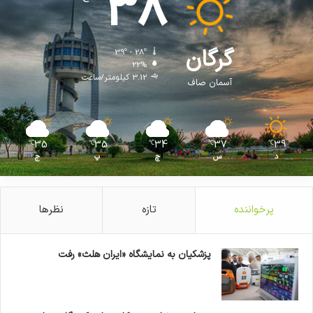
38
گرگان
39º - 28º
22%
3.12 کیلومتر/ساعت
آسمان صاف
35
35
34
37
39
℃
℃
℃
℃
℃
د
س
چ
پ
ج
پرخواننده
تازه
نظرها
پزشکیان به نمایشگاه «ایران هلث» رفت