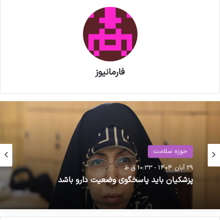
آسیب جدی می‌بیند.
نوشته های مشابه
فارمانیوز
داروخانه‌ها از اتصال به سامانه
مودیان مستثنی شوند
آئین نامه طرح دارو رسانی درب منزل
به زودی ابلاغ می شود
دارو
9 خرداد 1405 - 4:13 ب.ظ
حوزه سلامت
29 آبان 1404 - 10:33 ق.ظ
دسترسی پزشکان به لیست داروهای کمبود در
کپی لینک
سامانه/ ملاک قیمت دارو سامانه تیتک است