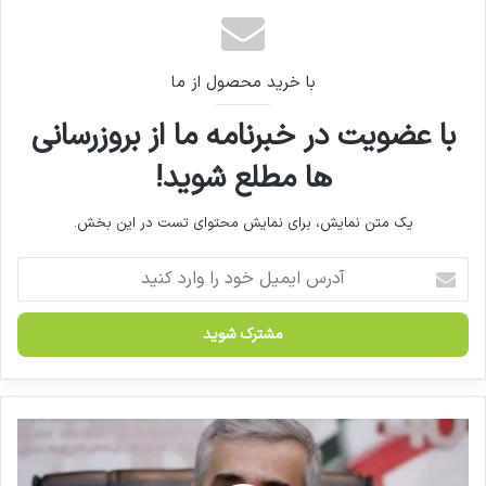
پزشکیان باید پاسخگوی وضعیت دارو باشد
با خرید محصول از ما
با عضویت در خبرنامه ما از بروزرسانی
ها مطلع شوید!
یک متن نمایش، برای نمایش محتوای تست در این بخش.
آ
د
ر
س
ا
ی
م
ی
پ
ل
و
خ
ل