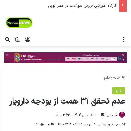
کارگاه آموزشی فروش هوشمند در عصر نوین
منو
ورود
تغییر پ
جس
خانه
/
دارو
دارو
عدم تحقق ۳۱ همت از بودجه دارویار
فارمانیوز
ا
8 بهمن 1404 - 3:23 ب.ظ
ر
آخرین به روز رسانی: 14 بهمن 1404 - 3:26 ب.ظ
0
52
س