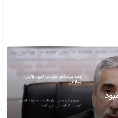
دلار دارو و گندم ۲۸ هزار و ۵۰۰ تومانی
می‌ماند
لایحه بودجه ۱۴۰۵ در مجلس
ایران 98 درصد نیاز دارویی خود را رفع کرده
است
وعده پیرصالحی برای رفع کمبود واکسن
پنتاوالان
بود
پاویون ایران در عراق هلث با مجوز سازمان
توسعه تجارت برپا می گردد