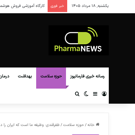
یکشنبه, 18 مرداد 1405
کارگاه آموزشی فروش هوشمن
خبر فوری
رسانه خبری فارمانیوز
حوزه سلامت
بهداشت
درمان
ورود
سایدبار
تغییر پوسته
جستجو برای
خانه
/
حوزه سلامت
/
ظفرقندی: وظیفه ما است که ایران را 