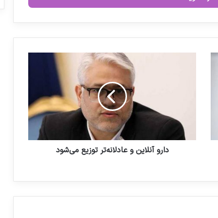
پاویون ایران در عراق هلث با مجوز سازمان
توسعه تجارت برپا می گردد
نمایشگاه بین‌المللی فارمکس، معرف صنایع
دارویی پیشروی ایران در منطقه
د
ا
ر
و
دلار دارو و گندم ۲۸ هزار و ۵۰۰ تومانی
آ
می‌ماند
ن
ل
ا
ی
ن
دارو آنلاین و عادلانه‌تر توزیع می‌شود
و
ع
ا
د
ل
ا