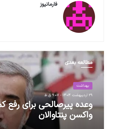
فارمانیوز
مطالعه بعدی
بهداشت
29 اردیبهشت 1404 - 9:07 ق.ظ
وعده پیرصالحی برای رفع کم
واکسن پنتاوالان