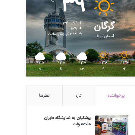
39
℃
گرگان
39º - 30º
18%
2.64 کیلومتر/ساعت
آسمان صاف
35
35
37
38
34
℃
℃
℃
℃
℃
ی
د
س
چ
پ
پرخواننده
تازه
نظرها
پزشکیان به نمایشگاه «ایران
هلث» رفت