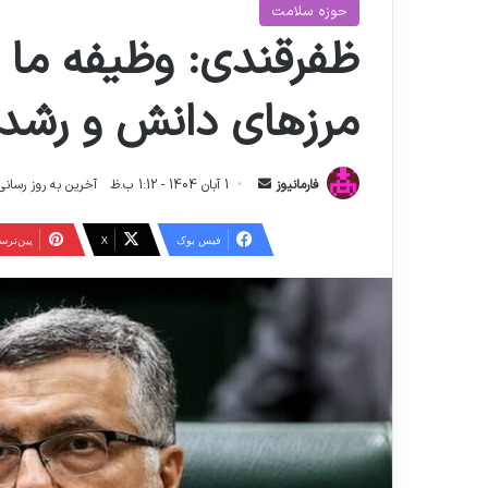
حوزه سلامت
ظفرقندی: وظیفه ما ا
مرزهای دانش و رشد 
ا
فارمانیوز
1 آبان 1404 - 1:12 ب.ظ
آخرین به روز رسانی: 14 آبان 1404 - 1:15
ر
س
فیس بوک
X
‫پین‌تر
ا
ل
ا
ی
م
ی
ل