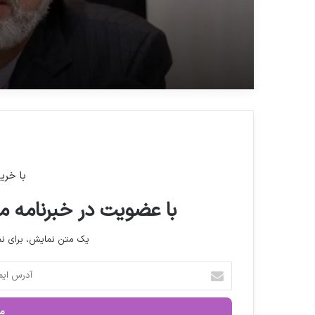
با خری
با عضویت در خبرنامه ما
یک متن نمایش، برای 
آ
د
ر
س