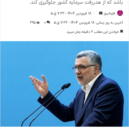
باشد که از هدررفت سرمایه کشور جلوگیری کند.
فارمانیوز
ا
18 فروردین 1404 - 7:32 ق.ظ
ر
آخرین به روز رسانی: 18 فروردین 1404 - 7:32 ق.ظ
0
295
س
خواندن این مطلب 2 دقیقه زمان میبرد
ا
ل
ا
ی
م
ی
ل