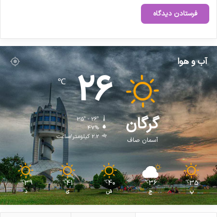
آب و هوا
26
℃
گرگان
35º - 26º
47%
2.2 کیلومتر/ساعت
آسمان صاف
39
41
40
36
35
℃
℃
℃
℃
℃
پ
ج
ش
ی
د