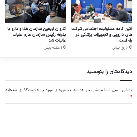
ز
ب
ط
ل
گذشته، وضعیت بهتری داشته باشیم.
ر
ا
ف
غ
ق
م
آئین نامه مسئولیت اجتماعی شرکت
کاروان اربعین سازمان غذا و دارو با
ارز دارو،
سازمان غذا و دارو،
ر
ی
های دارویی و تجهیزات پزشکی در
بدرقه رئیس سازمان عازم عتبات
ا
ش
راه است
عالیات شد.
محمدرضا ظفرقندی،
ر
و
6 روز پیش
1 هفته پیش
د
د
ا
کپی لینک
د
دیدگاهتان را بنویسید
نشانی ایمیل شما منتشر نخواهد شد.
بخش‌های موردنیاز علامت‌گذاری شده‌اند
*
د
ی
د
گ