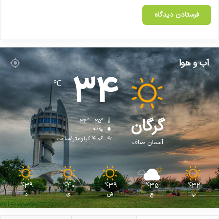
آب و هوا
34
℃
گرگان
34º - 25º
41%
4.06 کیلومتر/ساعت
آسمان صاف
39
40
39
35
32
℃
℃
℃
℃
℃
پ
ج
ش
ی
د