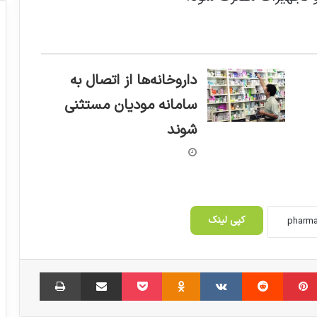
داروخانه‌ها از اتصال به
سامانه مودیان مستثنی
شوند
دولت از حذف ارز ۴۲۰۰ تومانی دارو عقب
نشست
کپی لینک
هدف‌گذاری پزشکی غنی‌سازی اورانیوم ۶۰
درصد
‫پین‌ترست
‫رددیت
‫VKontakte
‫Odnoklassniki
پاکت
اشتراک گذاری از طریق ایمیل
چاپ
واکنش دبیرخانه نمایشگاه فارمکس 2023 در
خصوص سوء استفاده یک وب سایت خاص