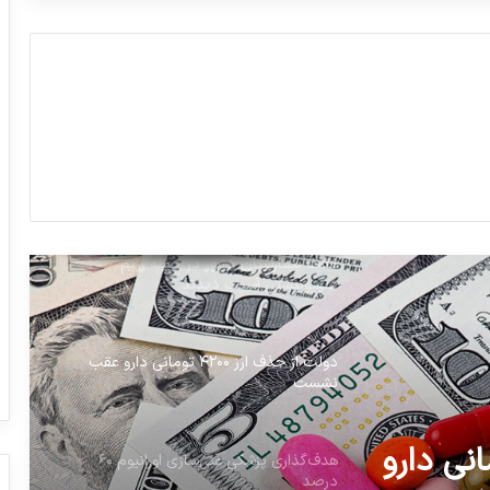
در خصوص پیش پرداخت جانمایی غرفه ها
تولید داروی درمان بلوغ زودرس در ایران
نگاهی به چالشهای صنعت داروهای گیاهی
هفت بیمارستان کشور در حمله رژیم
صهیونیستی آسیب دیدند
دولت از حذف ارز ۴۲۰۰ تومانی دارو عقب
نشست
هدف‌گذاری پزشکی غنی‌سازی اورانیوم ۶۰
درصد
ف ارز ۴۲۰۰ تومانی دارو