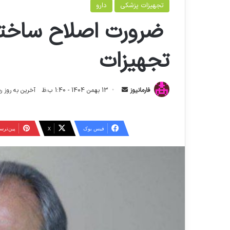
تجهیزات پزشکی
دارو
ضرورت اصلاح ساختار 
تجهیزات
ا
فارمانیوز
13 بهمن 1404 - 1:40 ب.ظ
آخرین به روز رسانی: 14 بهمن 04
ر
س
ا
فیس بوک
X
‫پین‌تر
ل
ا
ی
م
ی
ل