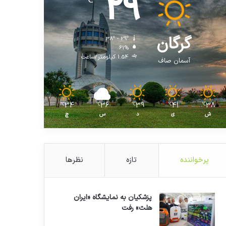
29
℃
گرگان
38º - 29º
61%
1.54 کیلومتر/ساعت
آسمان صاف
34
36
39
41
38
℃
℃
℃
℃
℃
ش
ی
د
س
چ
پرخواننده
تازه
نظرها
پزشکیان به نمایشگاه «ایران
هلث» رفت