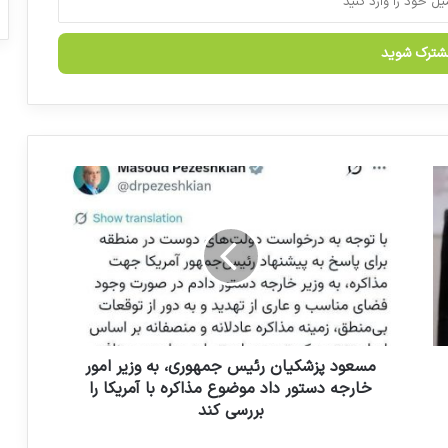
درصد
واکنش دبیرخانه نمایشگاه فارمکس 2023 در
خصوص سوء استفاده یک وب سایت خاص
در خصوص پیش پرداخت جانمایی غرفه ها
تولید داروی درمان بلوغ زودرس در ایران
م
س
ع
و
د
پ
ز
ش
ک
ی
مسعود پزشکیان رئیس جمهوری، به وزیر امور
ا
خارجه دستور داد موضوع مذاکره با آمریکا را
ن
بررسی کند
ر