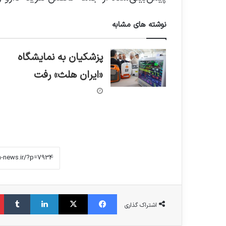
نوشته های مشابه
پزشکیان به نمایشگاه
«ایران هلث» رفت
فیس بوک
X
لینکدین
‫تامبلر
اشتراک گذاری