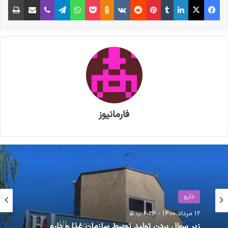
سازمان اجتماعی وزارت کشور به میزبانی سازمان
داوطلبان هلال احمر برگزار شد.
نوشته های مشابه
پزشکیان به نمایشگاه «ایران هلث»
رفت
فارمانیوز
مصاحبه مشاور سندیکای تولید
کنندگان مواد دارویی، شیمیایی و
بسته بندی دارویی از روند تولید و
اقدامات دبیرخانه سندیکا در راستای
دارو
خدمت رسانی به تولید کنندگان مواد
رویداد ها
12 مرداد 1400 - 6:36 ب.ظ
دارویی و ملزومات بسته بندی دارویی
2 هفته پیش