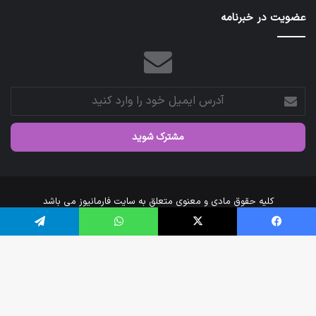
عتبات
عضویت در خبرنامه
عالیات
شد.
آدرس
ایمیل
خود
را
وارد
کنید
کلیه حقوق مادی و معنوی متعلق به سایت فارمانیوز می باشد
خانه
درباره‌ی ما
ارتباط با ما
فیس بوک
X
واتس آپ
تلگرام
اینستاگرام
تلگرام
دک