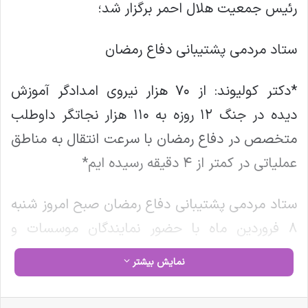
رئیس جمعیت هلال احمر برگزار شد؛
ستاد مردمی پشتیبانی دفاع رمضان
*دکتر کولیوند: از ۷۰ هزار نیروی امدادگر آموزش
دیده در جنگ ۱۲ روزه به ۱۱۰ هزار نجاتگر داوطلب
متخصص در دفاع رمضان با سرعت انتقال به مناطق
عملیاتی در کمتر از ۴ دقیقه رسیده ایم*
ستاد مردمی پشتیبانی دفاع رمضان صبح امروز شنبه
۸ فروردین ماه با حضور نمایندگان موسسات و
مجتمع های خیریه و سازمان های مردم نهاد با
نمایش بیشتر
حضور دکتر پیرحسین کولیوند رییس جمعیت هلال
احمر، دفتر رییس مجلس شورای اسلامی و رییس
فیس بوک
X
لینکدین
‫تامبلر
‫پین‌ترست
‫رددیت
‫VKontakte
‫Odnoklassniki
پاکت
واتس آپ
تلگرام
وایبر
اشتراک گذاری از طریق ایمیل
چاپ