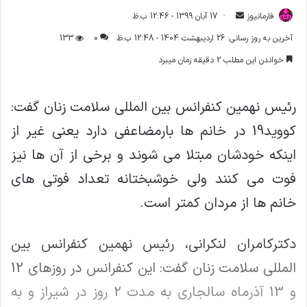
فارمانیوز
ا
17 آبان 1399 - 12:46 ب.ظ
ر
آخرین به روز رسانی: 26 اردیبهشت 1404 - 12:48 ب.ظ
0
133
س
خواندن این مطلب 2 دقیقه زمان میبرد
ا
ل
ا
رئیس نهمین کنفرانس بین المللی سلامت زنان گفت:
ی
کووید19 در خانم ها بارمضاعفی دارد یعنی غیر از
م
ی
اینکه خودشان مبتلا می شوند و برخی از آن ها نیز
ل
فوت می کنند ولی خوشبختانه تعداد فوتی های
خانم ها از مردان کمتر است.
دکترکامران لنکرانی، رئیس نهمین کنفرانس بین
المللی سلامت زنان گفت: این کنفرانس در روزهای 12
و 13 آذرماه سالجاری به مدت 2 روز در شیراز و به