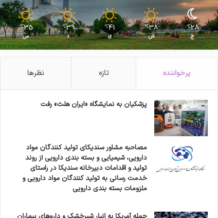
35
39
41
38
28
℃
℃
℃
℃
℃
ج
ش
ی
د
س
پرخواننده
تازه
نظرها
پزشکیان به نمایشگاه «ایران هلث» رفت
مصاحبه مشاور سندیکای تولید کنندگان مواد
دارویی، شیمیایی و بسته بندی دارویی از روند
تولید و اقدامات دبیرخانه سندیکا در راستای
خدمت رسانی به تولید کنندگان مواد دارویی و
ملزومات بسته بندی دارویی
حمله آمریکا به انبار شیرخشک و داروهای بیماران