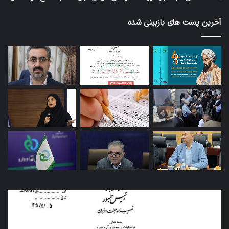
آخرین پست های بازبینی شده
کاروان
آزم
اربعین
پای
سازمان
دور
غذا
دار