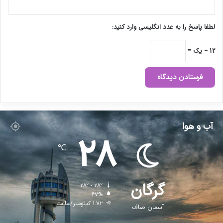
ک
ن
ی
لطفا پاسخ را به عدد انگلیسی وارد کنید:
د
12 − یک =
آب و هوا
28
℃
گرگان
28º - 28º
67%
1.72 کیلومتر/ساعت
آسمان صاف