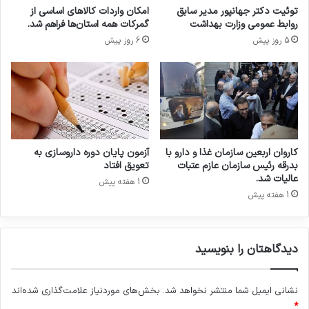
و
ه
برحاملگی است و امیدواریم این مجموعه بتواند دید
توئیت دکتر جهانپور مدیر سابق
امکان واردات کالاهای اساسی از
ر
ش
روابط عمومی وزارت بهداشت
گمرکات همه استان‌ها فراهم شد.
ا
د
وسیع تری را نسبت به سلامت زنان فراهم نماید و
5 روز پیش
6 روز پیش
ن
ت
امیدواریم شرکت کنندگان و علاقمندان بهره مندی را
ک
م
ر
خ
از این کنفرانس کسب کنند.
و
ا
ن
ل
ا
ف
انتهای پیام/
ح
ذ
کاروان اربعین سازمان غذا و دارو با
آزمون پایان دوره داروسازی به
ف
بدرقه رئیس سازمان عازم عتبات
تعویق افتاد
ا
عالیات شد.
1 هفته پیش
کپی لینک
ر
1 هفته پیش
ز
د
و
دیدگاهتان را بنویسید
ل
ت
ی
نشانی ایمیل شما منتشر نخواهد شد.
بخش‌های موردنیاز علامت‌گذاری شده‌اند
د
ا
*