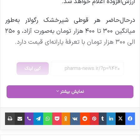
ارزش‌افزوده اعلام خواهد شد.
درحال‌حاضر هر قوطی شیرخشک رگولار به‌طور
میانگین ۳۰۰ تا ۴۰۰ هزار تومان به‌صورت آزاد، و ۲۵۰
الی ۳۰۰ هزار تومان با تعرفۀ یارانه‌ای قیمت دارد.
کپی لینک
نمایش بیشتر
فیس بوک
X
لینکدین
‫تامبلر
‫پین‌ترست
‫رددیت
‫VKontakte
‫Odnoklassniki
پاکت
واتس آپ
تلگرام
وایبر
اشتراک گذاری از طریق ایمیل
چاپ