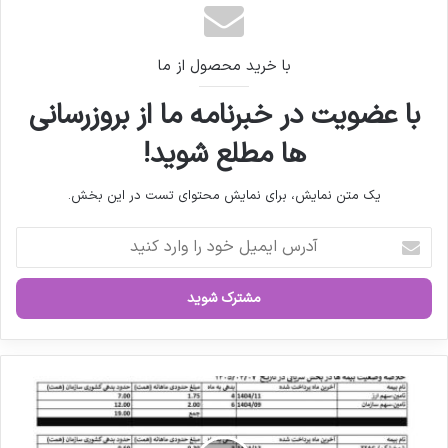
خبرهای خوش ظفرقندی از تامین منابع مالی حوزه
سلامت
با خرید محصول از ما
با عضویت در خبرنامه ما از بروزرسانی
ها مطلع شوید!
یک متن نمایش، برای نمایش محتوای تست در این بخش.
آ
د
ر
س
ا
ی
م
ی
ز
ل
ن
خ
گ
و