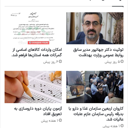
ی
ا
ک
ز
ش
ق
و
ی
ر
م
ت‌
گ
ذ
توئیت دکتر جهانپور مدیر سابق
امکان واردات کالاهای اساسی از
ا
روابط عمومی وزارت بهداشت
گمرکات همه استان‌ها فراهم شد.
ر
5 روز پیش
6 روز پیش
ی
ت
ا
ت
أ
م
ی
ن
کاروان اربعین سازمان غذا و دارو با
آزمون پایان دوره داروسازی به
ا
بدرقه رئیس سازمان عازم عتبات
تعویق افتاد
ر
عالیات شد.
1 هفته پیش
ز
1 هفته پیش