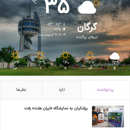
35
℃
گرگان
36º - 27º
36%
4.19 کیلومتر/ساعت
ابرهای پراکنده
34
39
40
38
36
℃
℃
℃
℃
℃
ج
ش
ی
د
س
پرخواننده
تازه
نظرها
پزشکیان به نمایشگاه «ایران هلث» رفت