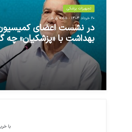
تجهیزات پزشکی
20 خرداد 1404 - 7:55 ق.ظ
در نشست اعضای کمیسیون
بهداشت با «پزشکیان» چه 
با خری