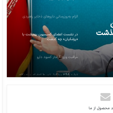
الزام به‌روزرسانی داروهای ذخایر راهبردی
گذشت
در نشست اعضای کمیسیون بهداشت با
«پزشکیان» چه گذشت
مراقبت ویژه گرفتار کمبود دارو
تولید 398 مولکول توسط اعضای سندیکای
مواد موثره دارویی
گل آلود کردن آب تخصیص ارز نظام سلامت
به نفع چه کسانی است؟
د محصول از ما