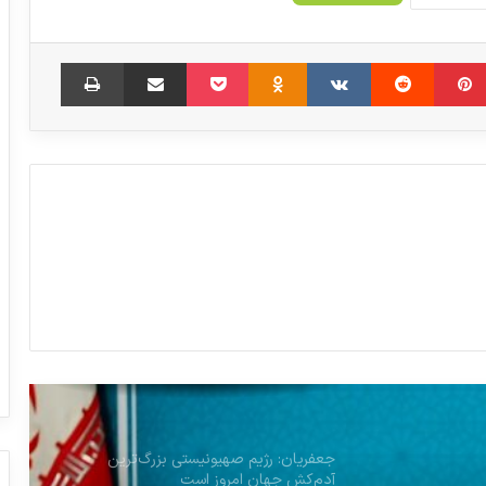
‫پین‌ترست
‫رددیت
‫VKontakte
‫Odnoklassniki
پاکت
اشتراک گذاری از طریق ایمیل
چاپ
در نشست اعضای کمیسیون بهداشت با
«پزشکیان» چه گذشت
مراقبت ویژه گرفتار کمبود دارو
تولید 398 مولکول توسط اعضای سندیکای
مواد موثره دارویی
گل آلود کردن آب تخصیص ارز نظام سلامت
به نفع چه کسانی است؟
جعفریان: رژیم صهیونیستی بزرگ‌ترین
آدم‌کش جهان امروز است