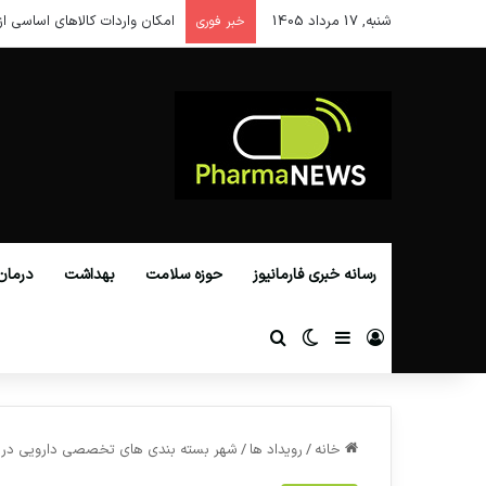
شنبه, 17 مرداد 1405
امکان واردات کالاهای اساسی از
خبر فوری
رسانه خبری فارمانیوز
حوزه سلامت
بهداشت
درمان
ورود
سایدبار
تغییر پوسته
جستجو برای
خانه
/
رویداد ها
/
شهر بسته بندی های تخصصی دارویی در فار