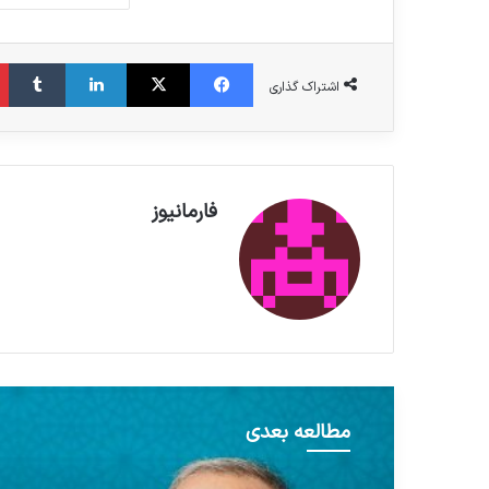
فیس بوک
X
لینکدین
‫تامبلر
اشتراک گذاری
فارمانیوز
مطالعه بعدی