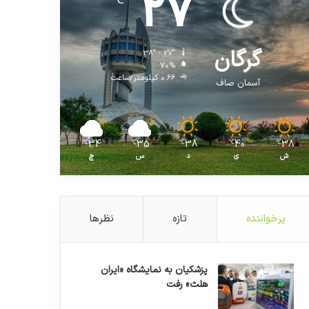
27
℃
گرگان
38º - 27º
70%
0.66 کیلومتر/ساعت
آسمان صاف
34
35
38
40
38
℃
℃
℃
℃
℃
ش
ی
د
س
چ
پرخواننده
تازه
نظرها
پزشکیان به نمایشگاه «ایران
هلث» رفت