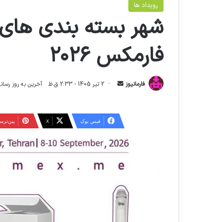
رویداد ها
شهر بسته بندی های
فارمکس ۲۰۲۶
ا
فارمانیوز
2 تیر 1405 - 2:33 ق.ظ
آخرین به روز رسانی: 17 تیر 1405 - :37
ر
س
ا
فیس بوک
X
‫پین‌تر
ل
ا
ی
م
ی
ل