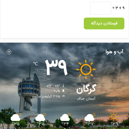
9 + 3 =
آب و هوا
39
℃
گرگان
39º - 28º
20%
3.25 کیلومتر/ساعت
آسمان صاف
35
35
34
37
39
℃
℃
℃
℃
℃