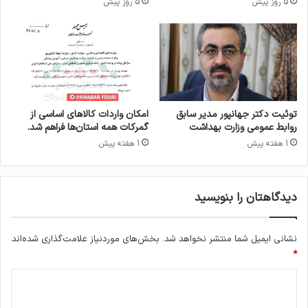
5 روز پیش
5 روز پیش
تخت‌خوابی مهاباد باشیم و گامی مؤثر در ارتقای
د
ا
خدمات سلامت برای مردم عزیز منطقه برداریم.
ر
و
ی
وی ابراز امیدواری کرد که با تلاش‌های مشترک،
ی
د
نیازهای درمانی مردم مهاباد به زودی برآورده شود و
ر
توئیت دکتر جهانپور مدیر سابق
امکان واردات کالاهای اساسی از
پروژه‌های نیمه‌تمام با سرعت بیشتری به بهره‌برداری
ج
روابط عمومی وزارت بهداشت
گمرکات همه استان‌ها فراهم شد.
ه
1 هفته پیش
1 هفته پیش
برسند.
ا
ن
دیدگاهتان را بنویسید
تخت بیمارستانی،
کمیسیون بهداشت و درمان مجلس،
نشانی ایمیل شما منتشر نخواهد شد.
بخش‌های موردنیاز علامت‌گذاری شده‌اند
*
وزارت بهداشت،
د
کپی لینک
ی