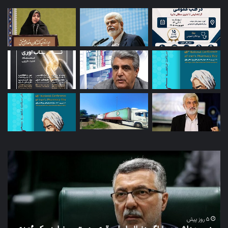
توئیت
دکتر
جهانپور
مدیر
سابق
روابط
عمومی