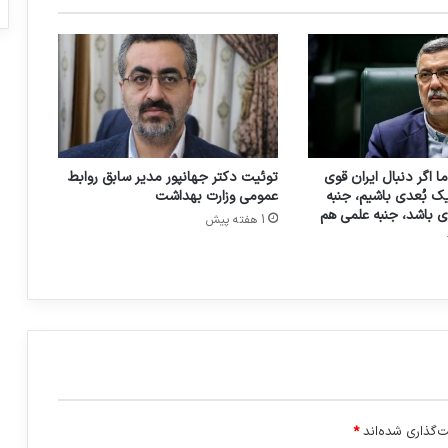
و
و
ت
ج
ه
ی
ز
ا
ا اگر دنبال ایران قوی
توئیت دکتر جهانپور مدیر سابق روابط
ت
ک بُعدی باشیم، جنبه
عمومی وزارت بهداشت
پ
ی باشد، جنبه علمی هم
1 هفته پیش
ز
ش
ک
ی
س
ا
ل
۱
۴
۰
‌گذاری شده‌اند
*
۵