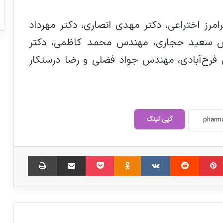
مرز اختراعی، دکتر مهدی انصاری، دکتر مهرداد
س سعید حجاری، مهندس محمد کاظمی، دکتر
 فرح‌آبادی، مهندس جواد فضلی و رضا درستکار
دسترسی پزشکان به لیست داروهای کمبود در
سامانه/ ملاک قیمت دارو سامانه تیتک است
کپی لینک
پزشکیان باید پاسخگوی وضعیت دارو باشد
‫پین‌ترست
‫رددیت
‫VKontakte
‫Odnoklassniki
پاکت
اشتراک گذاری از طریق ایمیل
چاپ
۱۰۰ هزار نیروی شرکتی در وزارت بهداشت
اولین خط تولید پارا آمینو فنل به صورت
رسمی افتتاح شد