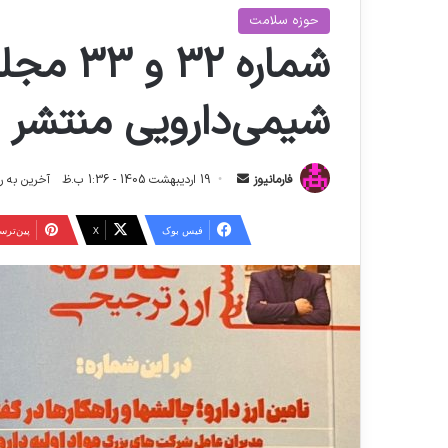
حوزه سلامت
شماره ۳۲
شیمی‌دارویی منتشر 
ا
فارمانیوز
19 اردیبهشت 1405 - 1:36 ب.ظ
آخرین به روز رسانی: 26 ا
ر
س
فیس بوک
X
‫پین‌تر
ا
ل
ا
ی
م
ی
ل