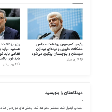
ا
ه
ا
ی
ا
س
ا
س
رئیس کمیسیون بهداشت مجلس:
وزیر بهداشت: م
ی
مشکلات دارویی و بیمه‌ای بیماران
هستیم، نباید ی
م
سیستان و بلوچستان پیگیری می‌شود
نظامی باید قو
ر
باید قوی باشد
4 روز پیش
د
4 روز پیش
م
د
ر
ا
و
دیدگاهتان را بنویسید
ل
و
ی
نشانی ایمیل شما منتشر نخواهد شد.
بخش‌های موردنیاز علامت
ت