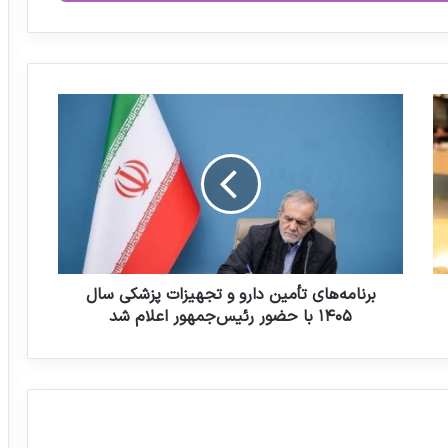
اولین خط تولید پارا آمینو فنل به صورت
رسمی افتتاح شد
ب
ر
ن
ا
م
ه‌
ه
ا
ی
ت
برنامه‌های تأمین دارو و تجهیزات پزشکی سال
أ
۱۴۰۵ با حضور رئیس‌جمهور اعلام شد
م
ی
ن
د
ا
ر