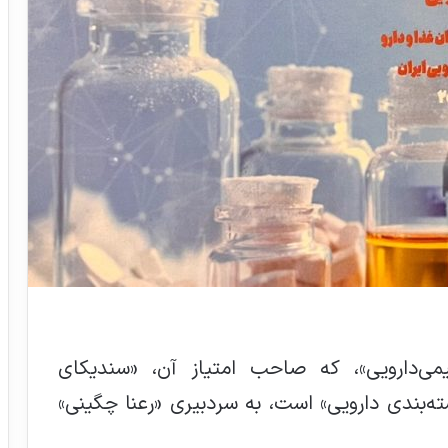
صی «شیمی‌دارویی»، که صاحب امتیاز آن، «سندیکای
ته‌بندی دارویی» است، به سردبیری «رعنا چگینی»