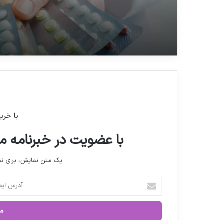
سامانه تیتک است
پزشکیان باید پاسخگوی و
دارو باشد
با خری
با عضویت در خبرنامه ما
یک متن نمایش، برای 
آ
د
ر
س