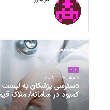
فارمانیوز
مطالعه بعدی
دارو
حوزه سلامت
9 خرداد 1405 - 4:13 ب.ظ
29 آبان 1404 - 10:33 ق.ظ
دسترسی پزشکان به لیست د
کمبود در سامانه/ ملاک قیم