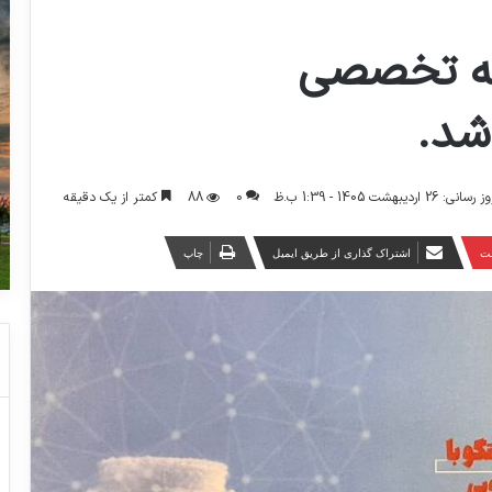
 و ۳۳ مجله تخصصی
شد.
0
88
کمتر از یک دقیقه
ردیبهشت 1405 - 1:39 ب.ظ
ست
اشتراک گذاری از طریق ایمیل
چاپ