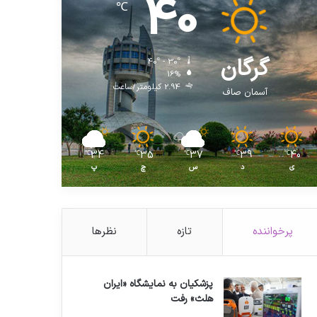
40
℃
گرگان
40º - 30º
16%
2.94 کیلومتر/ساعت
آسمان صاف
34
35
37
39
40
℃
℃
℃
℃
℃
ی
د
س
چ
پ
پرخواننده
تازه
نظرها
پزشکیان به نمایشگاه «ایران
هلث» رفت