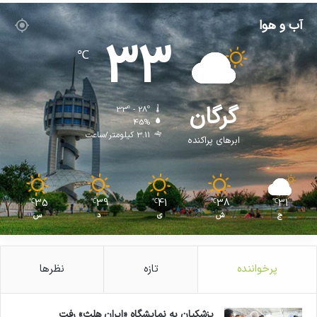
آب و هوا
33
℃
گرگان
33º - 28º
45%
3.11 کیلومتر/ساعت
ابرهای پراکنده
35
39
41
38
31
℃
℃
℃
℃
℃
ج
ش
ی
د
س
پرخواننده
تازه
نظرها
پزشکیان به نمایشگاه «ایران هلث» رفت