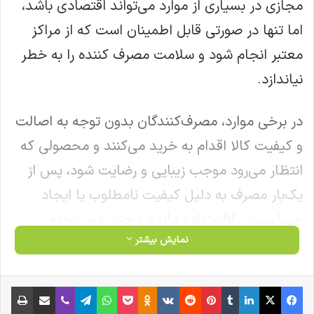
مجازی در بسیاری از موارد می‌تواند اقتصادی باشد،
اما تنها در صورتی قابل اطمینان است که از مراکز
معتبر انجام شود و سلامت مصرف‌ کننده را به خطر
نیاندازد.
در برخی موارد، مصرف‌کنندگان بدون توجه به اصالت
و کیفیت کالا اقدام به خرید می‌کنند و محصولی که
انتظار می‌رود موجب زیبایی و رضایت شود، پس از
یک‌بار مصرف به دلیل کیفیت نامطلوب یا ایجاد
حساسیت، بلااستفاده مانده و حتی دور ریخته
نمایش بیشتر
می‌شود.
هدف از این هشدارها جلوگیری از خرید اینترنتی
فیس بوک
X
لینکدین
‫تامبلر
‫پین‌ترست
‫رددیت
‫VKontakte
‫Odnoklassniki
پاکت
واتس آپ
تلگرام
وایبر
اشتراک گذاری از طریق ایمیل
چاپ
نیست، بلکه آگاه‌سازی شهروندان برای داشتن خریدی