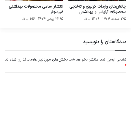
ه‌
چالش‌های واردات کولبری و ته‌لنجی
انتشار اسامی محصولات بهداشتی
ه
محصولات آرایشی و بهداشتی
غیرمجاز
ا
2 اسفند 1404 - 12:29 ب.ظ
23 بهمن 1404 - 1:16 ب.ظ
ر
ا
پ
دیدگاهتان را بنویسید
ر
د
ا
نشانی ایمیل شما منتشر نخواهد شد.
بخش‌های موردنیاز علامت‌گذاری شده‌اند
خ
ت
*
ک
د
ر
د
ی
د
گ
ا
ه
*