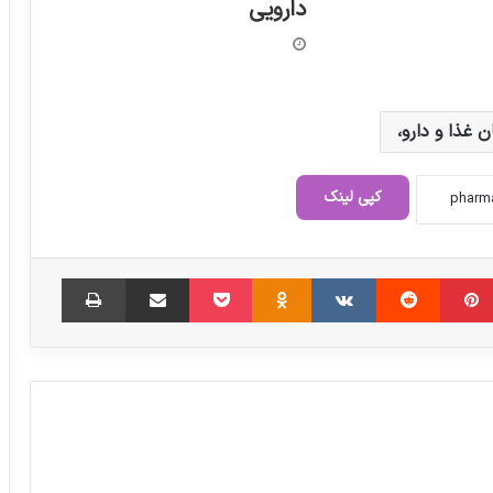
دارویی
 غذا و دارو،
کپی لینک
قیمت گذاری تجهیزات پزشکی با ارز ۴۲۰۰
اعلام شد
‫پین‌ترست
‫رددیت
‫VKontakte
‫Odnoklassniki
پاکت
اشتراک گذاری از طریق ایمیل
چاپ
نظر کارشناسی سازمان غذا و دارو در واردات
لحاظ شود
پشت پرده اصرار پلتفرم‌ها برای عقد قرارداد با
داروخانه‌ها