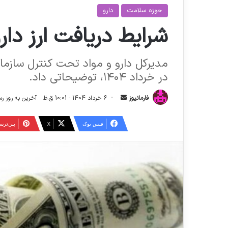
حوزه سلامت
دارو
شرایط دریافت ارز دار
مدیرکل دارو و مواد تحت کنترل سازمان 
در خرداد ۱۴۰۴، توضیحاتی داد.
ا
فارمانیوز
6 خرداد 1404 - 10:01 ق.ظ
آخرین به روز رسانی: 6 خرداد 1404
ر
س
فیس بوک
X
‫پین‌تر
ا
ل
ا
ی
م
ی
ل