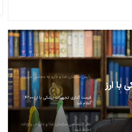
ایران سال گذشته ۸۴ میلیون دلار دارو صادر
کرد
دلایل افزایش مصرف داروهای OTC در کشور
رئیس سازمان غذا و دارو به مجلس می‌رود
قیمت گذاری تجهیزات پزشکی با ارز ۴۲۰۰
اعلام شد
دارو در
نظر کارشناسی سازمان غذا و دارو در واردات
لحاظ شود
با ارز
پشت پرده اصرار پلتفرم‌ها برای عقد قرارداد با