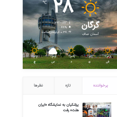
28
℃
گرگان
38º - 28º
68%
0.38 کیلومتر/ساعت
آسمان صاف
34
36
39
41
38
℃
℃
℃
℃
℃
ش
ی
د
س
چ
پرخواننده
تازه
نظرها
پزشکیان به نمایشگاه «ایران
هلث» رفت