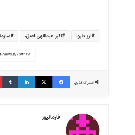
ارز دارو،
اکبر عبداللهی اصل،
سازمان
فیس بوک
X
لینکدین
‫تامبلر
اشتراک گذاری
فارمانیوز