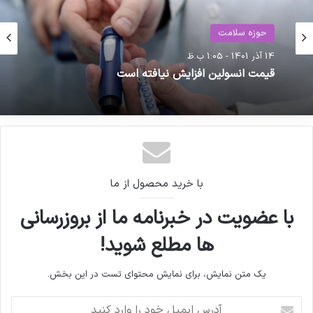
حوزه سلامت
حوزه سلامت
14 آذر 1401 - 1:05 ب.ظ
26 بهمن 1404 - 12:17 ب.ظ
قیمت انسولین افزایش نیافته است
کپی لینک
قالیباف: ارز ۱۲۳ هزار تومانی مبنای محاسبات بودجه
است
با خرید محصول از ما
با عضویت در خبرنامه ما از بروزرسانی
ها مطلع شوید!
یک متن نمایش، برای نمایش محتوای تست در این بخش.
آ