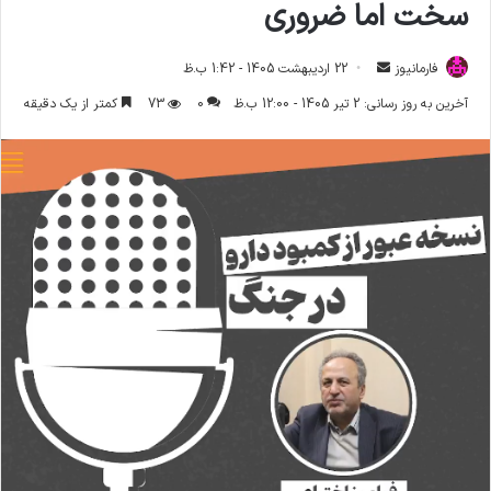
سخت اما ضروری
فارمانیوز
ا
22 اردیبهشت 1405 - 1:42 ب.ظ
ر
آخرین به روز رسانی: 2 تیر 1405 - 12:00 ب.ظ
0
73
کمتر از یک دقیقه
س
ا
ل
ا
ی
م
ی
ل