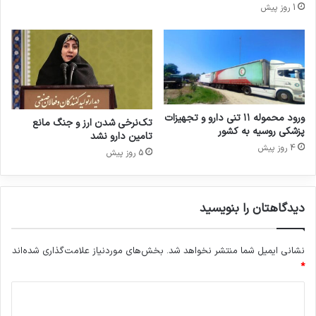
1 روز پیش
و
و
و
س
ت
ا
ج
ز
ه
ی
ی
ص
ز
ن
ا
ا
ورود محموله ۱۱ تنی دارو و تجهیزات
تک‌نرخی شدن ارز و جنگ مانع
ت
پزشکی روسیه به کشور
ی
تامین دارو نشد
پ
ع
4 روز پیش
5 روز پیش
ز
د
ش
ا
ک
ر
ی
و
دیدگاهتان را بنویسید
ب
ی
ا
ی
ح
ت
نشانی ایمیل شما منتشر نخواهد شد.
بخش‌های موردنیاز علامت‌گذاری شده‌اند
ض
ا
*
و
ح
د
ر
م
ر
ا
ی