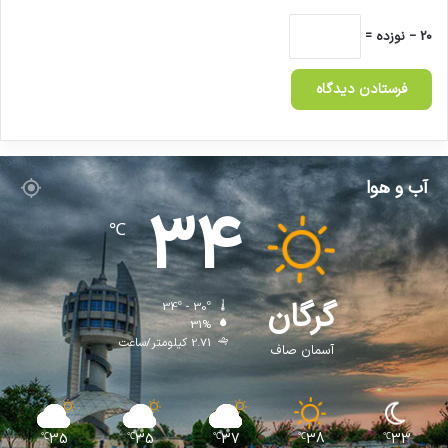
20 − نوزده =
آب و هوا
34
℃
گرگان
34º - 30º
31%
2.71 کیلومتر/ساعت
آسمان صاف
35
35
37
38
33
℃
℃
℃
℃
℃