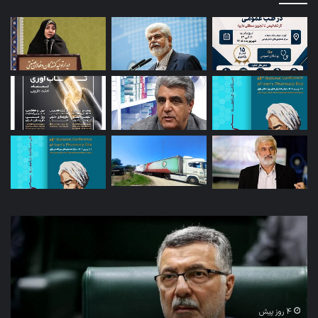
توئیت
دکتر
جهانپور
مدیر
سابق
روابط
عمومی