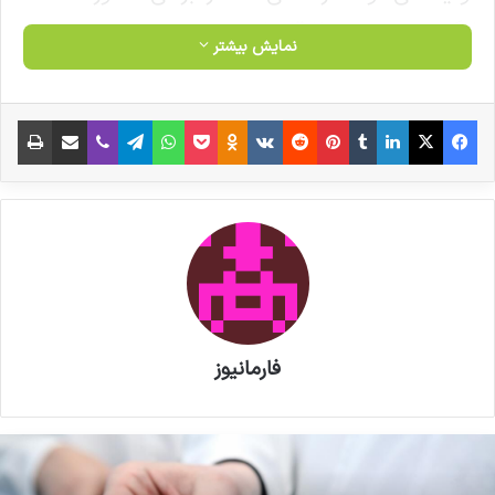
انگلیس حدود ۱۱۰۰ قلم است.
نمایش بیشتر
نوشته های مشابه
فیس بوک
X
لینکدین
‫تامبلر
‫پین‌ترست
‫رددیت
‫VKontakte
‫Odnoklassniki
پاکت
واتس آپ
تلگرام
وایبر
اشتراک گذاری از طریق ایمیل
چاپ
داروخانه‌ها از اتصال به سامانه
مودیان مستثنی شوند
آئین نامه طرح دارو رسانی درب منزل
به زودی ابلاغ می شود
فارمانیوز
این اولویت‌بندی بالا فشار ارزی زیادی ایجاد می‌کند
که ممکن است با منافع برخی شرکت‌های دارویی
هم‌راستا نباشد.