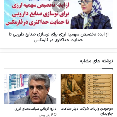
ب
ی
ر
د
ر
ه
س
ت
ی
خ
ب
ص
ر
ی
از ایده تخصیص سهمیه ارزی برای نوسازی صنایع دارویی تا
ن
ص
حمایت حداکثری در فارمکس
ا
س
م
ه
ه‌
م
نوشته های مشابه
ه
ی
ا
ه
ی
ا
ت
ر
أ
ز
م
ی
ی
ب
ن
ر
د
ا
موجودی واردات شرکت دیار سلامت
دارو؛ قربانی سیاست‌های ارزی
ا
ی
جاویدان
4 روز پیش
ر
ن