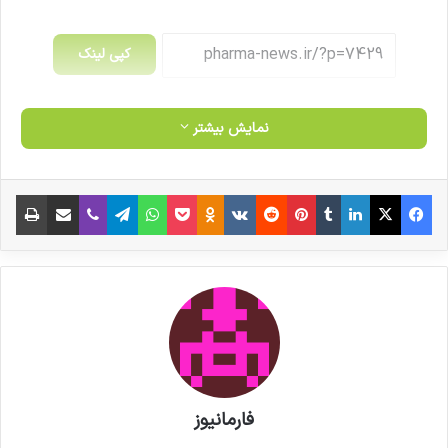
کپی لینک
نمایش بیشتر
فیس بوک
X
لینکدین
‫تامبلر
‫پین‌ترست
‫رددیت
‫VKontakte
‫Odnoklassniki
پاکت
واتس آپ
تلگرام
وایبر
اشتراک گذاری از طریق ایمیل
چاپ
فارمانیوز