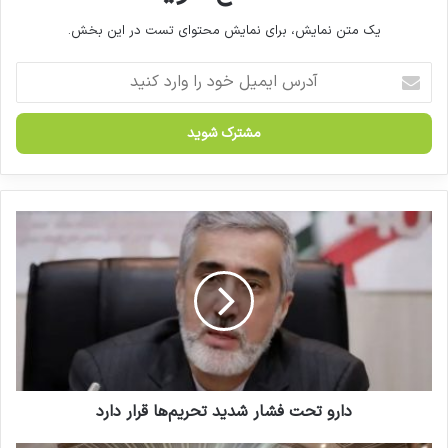
یک متن نمایش، برای نمایش محتوای تست در این بخش.
آ
د
ر
س
ا
ی
م
ی
د
ل
ا
خ
ر
و
و
د
ت
ر
ح
ا
ت
و
ف
ا
ش
ر
ا
دارو تحت فشار شدید تحریم‌ها قرار دارد
د
ر