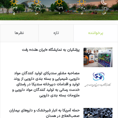
34
37
39
40
31
℃
℃
℃
℃
℃
ش
ی
د
س
چ
پرخواننده
تازه
نظرها
پزشکیان به نمایشگاه «ایران هلث» رفت
مصاحبه مشاور سندیکای تولید کنندگان مواد
دارویی، شیمیایی و بسته بندی دارویی از روند
تولید و اقدامات دبیرخانه سندیکا در راستای
خدمت رسانی به تولید کنندگان مواد دارویی و
ملزومات بسته بندی دارویی
حمله آمریکا به انبار شیرخشک و داروهای بیماران
صعب‌العلاج در همدان