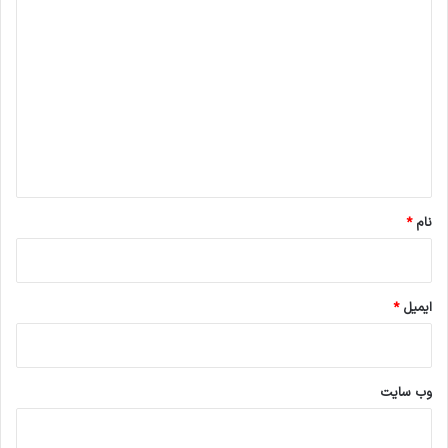
د
ی
د
گ
ا
ه
*
نام
*
ایمیل
*
وب‌ سایت