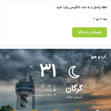
لطفا پاسخ را به عدد انگلیسی وارد کنید:
سه × دو =
آب و هوا
31
℃
گرگان
31º - 29º
41%
2.47 کیلومتر/ساعت
آسمان صاف