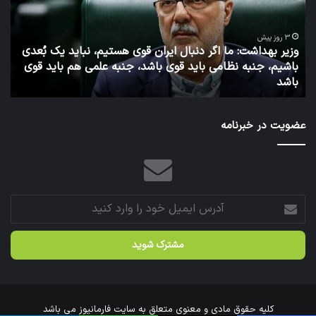
سابق
روابط
عمومی
 دنبال ایران قوی هستیم، نباید یک بُعدی
وزارت
اید قوی باشد، جنبه علمی هم باید قوی
بهداشت
6 روز پیش
توئیت دکتر جهانپور مدی
عضویت در خبرنامه
آدرس
ایمیل
خود
را
وارد
کنید
کلیه حقوق مادی و معنوی متعلق به سایت فارمانیوز می باشد