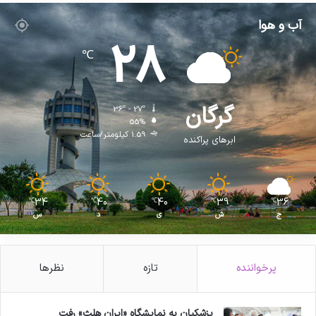
آب و هوا
28
℃
گرگان
36º - 27º
55%
1.59 کیلومتر/ساعت
ابرهای پراکنده
34
40
40
39
36
℃
℃
℃
℃
℃
ج
ش
ی
د
س
پرخواننده
تازه
نظرها
پزشکیان به نمایشگاه «ایران هلث» رفت