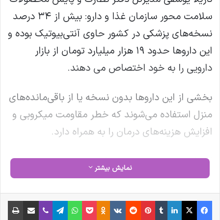
سلامت محور سازمان غذا و دارو: بیش از ۳۴ درصد
نسخه‌های پزشکی در کشور حاوی آنتی‌بیوتیک بوده و
این داروها حدود ۱۹ هزار میلیارد تومان از بازار
دارویی را به خود اختصاص می دهند.
بخشی از این داروها بدون نسخه یا از باقی‌مانده‌های
منزل استفاده می‌شوند که خطر مقاومت میکروبی و
افزایش هزینه‌های درمان را به همراه دارد.
کنترل این بحران تنها با همکاری مردم و رعایت
نمایش بیشتر
تجویز صحیح دارو امکان‌پذیر است.
فیس بوک
X
لینکدین
‫تامبلر
‫پین‌ترست
‫رددیت
‫VKontakte
‫Odnoklassniki
پاکت
واتس آپ
تلگرام
وایبر
اشتراک گذاری از طریق ایمیل
چاپ
نوشته های مشابه