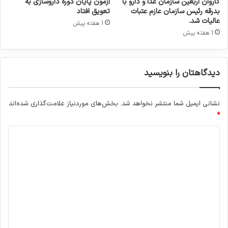
کاروان اربعین سازمان غذا و دارو با
آزمون پایان دوره داروسازی به
ه
بدرقه رئیس سازمان عازم عتبات
تعویق افتاد
ا
عالیات شد.
1 هفته پیش
ا
1 هفته پیش
ز
ب
ا
دیدگاهتان را بنویسید
ز
ا
ر
نشانی ایمیل شما منتشر نخواهد شد.
بخش‌های موردنیاز علامت‌گذاری شده‌اند
د
ا
*
ر
د
و
ی
ی
ی
د
ک
ش
گ
و
ا
ر
ه
*