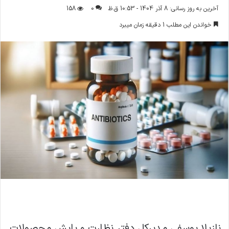
ر
آخرین به روز رسانی: 8 آذر 1404 - 10:53 ق.ظ
0
158
س
خواندن این مطلب 1 دقیقه زمان میبرد
ا
ل
ا
ی
م
ی
ل
نازیلا یوسفی مدیرکل دفتر نظارت و پایش محصولات