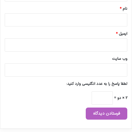
نام
*
ایمیل
*
وب‌ سایت
لطفا پاسخ را به عدد انگلیسی وارد کنید:
2 × دو =