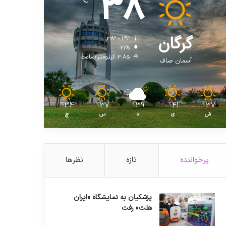
38
℃
گرگان
38º - 29º
21%
3.85 کیلومتر/ساعت
آسمان صاف
34
37
39
41
37
℃
℃
℃
℃
℃
ش
ی
د
س
چ
پرخواننده
تازه
نظرها
پزشکیان به نمایشگاه «ایران
هلث» رفت