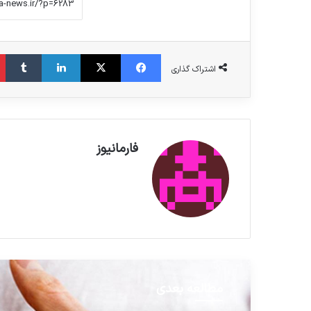
فیس بوک
X
لینکدین
‫تامبلر
اشتراک گذاری
فارمانیوز
مطالعه بعدی