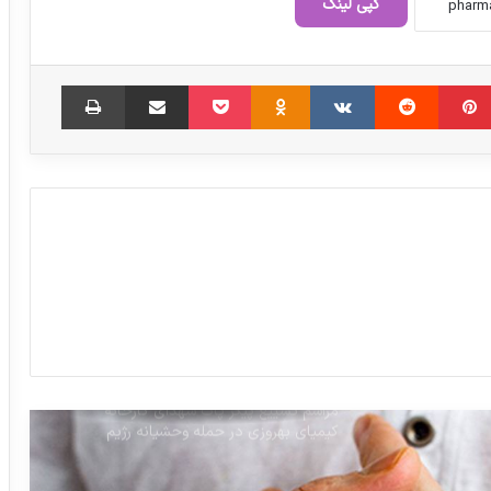
کپی لینک
تأکید مدیرکل آزمایشگاه‌های مرجع غذا و دارو
بر نوسازی تجهیزات آزمایشگاهی
‫پین‌ترست
‫رددیت
‫VKontakte
‫Odnoklassniki
پاکت
اشتراک گذاری از طریق ایمیل
چاپ
توصیه‌های دارویی در شرایط بحران و جنگ
گزارش تصویری جلسه بررسی برنامه‌های
تأمین دارو و تجهیزات پزشکی با حضور رئیس
جمهور
مراسم تشییع پیکر پاک شهدای کارخانه
کیمیای بهروزی در حمله وحشیانه رژیم
صهیونی و آمریکا
هشدار سازمان غذا و دارو