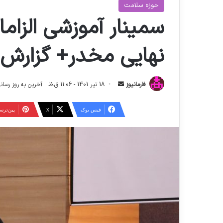
حوزه سلامت
سمینار آموزشی الزاما
نهایی مخدر+ گزارش
ا
فارمانیوز
18 تیر 1401 - 11:06 ق.ظ
آخرین به روز رسانی: 4 شهریور 1404 - :08
ر
س
فیس بوک
X
‫پین‌تر
ا
ل
ا
ی
م
ی
ل