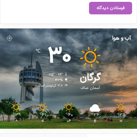
ا
ل
1
4
0
5
آب و هوا
30
℃
گرگان
35º - 26º
43%
3.2 کیلومتر/ساعت
آسمان صاف
39
41
40
36
35
℃
℃
℃
℃
℃
پ
ج
ش
ی
د