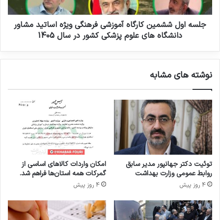
ه
ش
و
ش
ت
م
جلسه اول ششمین کارگاه آموزشی فرهنگی ویژه اساتید مشاور
ج
ی
دانشگاه های علوم پزشکی کشور در سال 1405
ه
ن
ی
ک
ز
ا
نوشته های مشابه
ا
ر
ت
گ
م
ا
و
ه
ر
آ
د
م
ن
و
ی
ز
ا
ش
توئیت دکتر جهانپور مدیر سابق
امکان واردات کالاهای اساسی از
ز
ی
روابط عمومی وزارت بهداشت
گمرکات همه استان‌ها فراهم شد.
ص
ف
4 روز پیش
4 روز پیش
ن
ر
ا
ه
ی
ن
ع
گ