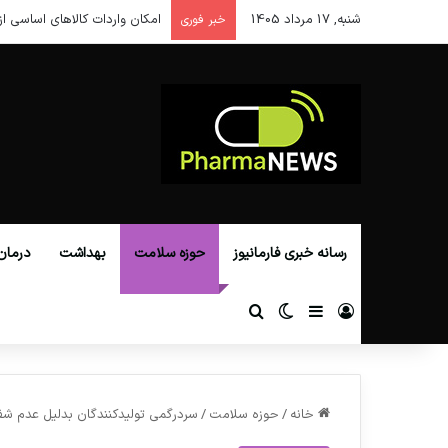
شنبه, 17 مرداد 1405
امکان واردات کالاهای اساسی از
خبر فوری
رسانه خبری فارمانیوز
حوزه سلامت
بهداشت
درمان
ورود
سایدبار
تغییر پوسته
جستجو برای
خانه
/
حوزه سلامت
/
سردرگمي توليدكنندگان بدليل عدم شفا