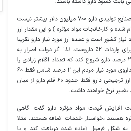
نی بابت کمبود دارو داشته باشند.
وی افزود: بر اساس آمار، ارز کل مورد نیاز صنایع تولیدی دارو 700 میلیون دلار بیشتر نیست
 شده و كارخانجات مواد مؤثره ) و این مقدار ارز
 داروهای مورد نیاز کشور است و عمده ارز مورد نياز دارو تقریبا
یک میلیارد و سیصد میلیون دلار است براي واردات ٢٪؜ داروست. لذا اگر دولت اصرار به
حذف ارز ترجیحی دارد بهتر است از این 2 درصد دارو شروع کند كه تعداد اقلام زیادی را
شامل نمی‌شود. يعني از حدود 3000 قلم داروي مورد نياز مردم این 2 درصد شامل فقط 60
قلم دارو می‌شود بنابر اين با حذف عمده ارز ترجيحي دارو فقط حدود ٦٠ قلم دارو از ميان
علت افزایش قیمت مواد مؤثره دارو گفت: گاهی
ره هستند ،خواستار خدمات اضافه هستند. مثلا
به شکل فرمول آماده شده دریافت کند و یا