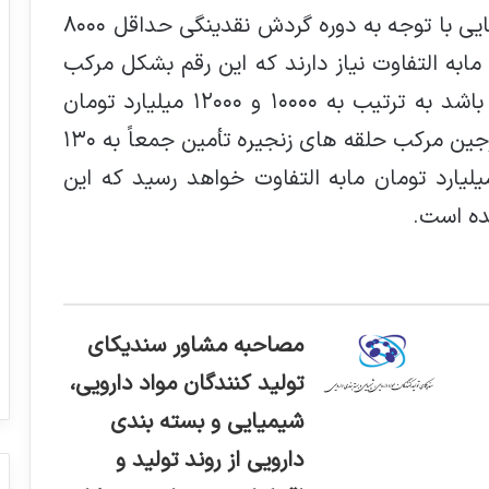
تأمين مابه التفاوت نرخ ارز ترجيحي و نيمايي با توجه به دوره گردش نقدينگي حداقل ٨٠٠٠
 مابه التفاوت نياز دارند كه اين رقم بشكل مركب
در حلقه هاي ديگر كه پخش و داروخانه باشد به ترتيب به ١٠٠٠٠ و ١٢٠٠٠ ميليارد تومان
خواهد رسيد كه جمع اين ارقام بعلاوه مارجين مركب حلقه هاي زنجيره تأمين جمعاً به ١٣٠
 تومان بعلاوه اصل ٤٠ هزار ميليارد تومان مابه التفاوت خواهد رسيد كه اين
ده است.
مصاحبه مشاور سندیکای
تولید کنندگان مواد دارویی،
شیمیایی و بسته بندی
دارویی از روند تولید و