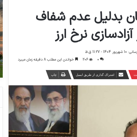
ان بدليل عدم شفاف
آزادسازي نرخ ارز
140 - 11:27 ق.ظ
0
206
خواندن این مطلب 8 دقیقه زمان میبرد
ست
اشتراک گذاری از طریق ایمیل
چاپ