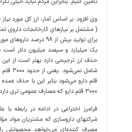
تامین کنیم. بنابراین مردم نباید خیلی نگرا
( مشتمل بر نيازهاي كارخانجات داروي تمام
برای توليد بيش از 98 درصد
٣٠٠٠ قلم دارو كه مصارف عمومي تري دارد تغییر نرخ خواهند داشت.
فرامرز اختراعی در ادامه در رابطه با 
شركتهاي داروسازي كه مشتريان مواد مؤث
مصرف کننده‌ای می‌خواهد محصولش را 