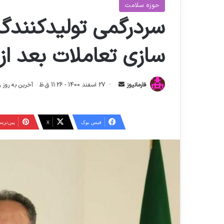
حوزه سلامت
سردرگمي توليدكنندگ
سازي تعاملات بعد از 
ا
فارمانیوز
27 اسفند 1400 - 11:26 ق.ظ
آخرین به روز رسانی: 10 شهریور 4
ر
س
ا
فیس بوک
X
‫پین‌تر
ل
ا
ی
م
ی
ل