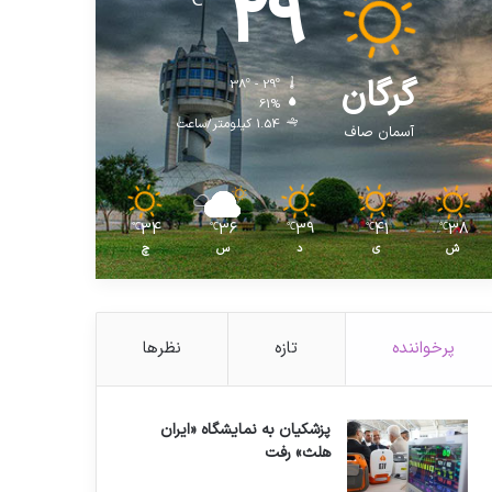
29
℃
گرگان
38º - 29º
61%
1.54 کیلومتر/ساعت
آسمان صاف
34
36
39
41
38
℃
℃
℃
℃
℃
ش
ی
د
س
چ
پرخواننده
تازه
نظرها
پزشکیان به نمایشگاه «ایران
هلث» رفت