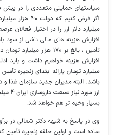
سیاستهای حمایتی متعددی را در پیش بگیرد
اگر فرض کنیم که د
میلیارد دلار ارز را در اختیار فعالان عرصه
افزايش هزينه هاي مالي ناشي از سود با
تأمين ، بالغ بر 170 هزار م
ميليارد تومان يارانه ابتداي زنجيره تأمي
باشد. البته مدیران جدید سازمان غذا و دا
ارز مور
بسيار وخيم تر هم خواهد شد.
وي در پاسخ به شبهه دكتر شمالي در برآور
ساده است و اولين حلقه زنجيره تأمين كه