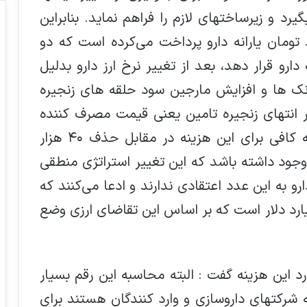
 و زیرساختهای لازم را فراهم نماید. بنابراین
ولت 40 هزار میلیارد تومان یارانه دارو پرداخت می‌کرده است که دو
 دارو قرار دهد، بعد از تغییر نرخ ارز دارو بدليل
نك ها و افزايش مارجين سود حلقه هاي زنجيره
یلیارد تومان در انتهای زنجیره تامین يعني قيمت مصرف كننده
افزايش هزينه خواهيم داشت و باید ادله کافی برای این هزينه در مقابل حذف ٤٠ هزار
ن وجود داشته باشد که اين تغيير استراتژي منطقي
رو به این عدد اعتقادی ندارند و ادعا می‌کنند که
د نیاز صنعت داروسازی ایران 4 میلیارد دلار است که بر اساس اين تقاضاي ارزي وضع
د اين هزينه گفت : البته محاسبه اين رقم بسيار
 شركتهاي داروسازي و وارد كنندگان هستند براي