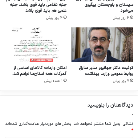
و
سیستان و بلوچستان پیگیری
جنبه نظامی باید قوی باشد، جنبه
ا
می‌شود
علمی هم باید قوی باشد
د
4 روز پیش
4 روز پیش
ه
ف
ر
ز
ا
د
ن
ی
توئیت دکتر جهانپور مدیر سابق
امکان واردات کالاهای اساسی از
ا
روابط عمومی وزارت بهداشت
گمرکات همه استان‌ها فراهم شد.
«
7 روز پیش
1 هفته پیش
ش
ف
ا
دیدگاهتان را بنویسید
د
ا
ر
نشانی ایمیل شما منتشر نخواهد شد.
بخش‌های موردنیاز علامت‌گذاری شده‌اند
و
*
»
ر