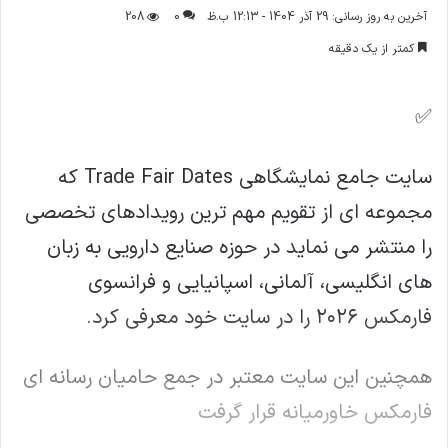
ر
آخرین به روز رسانی: 29 آذر 1404 - 12:13 ب.ظ
0
208
س
کمتر از یک دقیقه
ا
ل
ا
✅
ی
م
سایت جامع نمایشگاهی Trade Fair Dates که
ی
ل
مجموعه ای از تقویم مهم ترین رویدادهای تخصصی
را منتشر می نماید در حوزه صنایع دارویی به زبان
های انگلیسی، آلمانی، اسپانیایی و فرانسوی
فارمکس ۲۰۲۶ را در سایت خود معرفی کرد.
همچنین این سایت معتبر در جمع حامیان رسانه ای
فارمکس خاورمیانه قرار گرفت