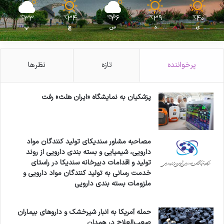
33
34
36
39
40
℃
℃
℃
℃
℃
ی
د
س
چ
پ
پرخواننده
تازه
نظرها
پزشکیان به نمایشگاه «ایران هلث» رفت
مصاحبه مشاور سندیکای تولید کنندگان مواد
دارویی، شیمیایی و بسته بندی دارویی از روند
تولید و اقدامات دبیرخانه سندیکا در راستای
خدمت رسانی به تولید کنندگان مواد دارویی و
ملزومات بسته بندی دارویی
حمله آمریکا به انبار شیرخشک و داروهای بیماران
صعب‌العلاج در همدان