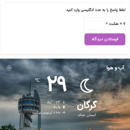
لطفا پاسخ را به عدد انگلیسی وارد کنید:
7 + هشت =
آب و هوا
29
℃
گرگان
40º - 29º
40%
2.37 کیلومتر/ساعت
آسمان صاف