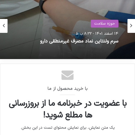
دارو
حوزه سلامت
کپی لینک
3 هفته پیش
14 اسفند 1401 - 8:32 ب.ظ
اگزوزوم‌ها مجوز ندارند؛ برخورد با تولید، تبلیغ و
سرم ولنتاین نماد مصرف غیرمنطقی دارو
تجویز غیرمجاز
با خرید محصول از ما
با عضویت در خبرنامه ما از بروزرسانی
ها مطلع شوید!
یک متن نمایش، برای نمایش محتوای تست در این بخش.