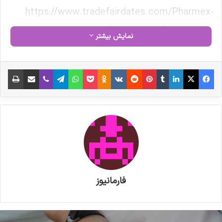
https://www.tradefairdates.com/Pharmex-
Middle-East-M8211/Tehran.html
نمایش بیشتر
نوشته های مشابه
فیس بوک
X
لینکدین
‫تامبلر
‫پین‌ترست
‫رددیت
‫VKontakte
‫Odnoklassniki
پاکت
واتس آپ
تلگرام
وایبر
اشتراک گذاری از طریق ایمیل
چاپ
پزشکیان به نمایشگاه «ایران هلث»
رفت
مصاحبه مشاور سندیکای تولید
کنندگان مواد دارویی، شیمیایی و
بسته بندی دارویی از روند تولید و
فارمانیوز
اقدامات دبیرخانه سندیکا در راستای
خدمت رسانی به تولید کنندگان مواد
دارویی و ملزومات بسته بندی دارویی