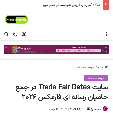
کارگاه آموزشی فروش هوشمند در عصر نوین
منو
ورود
تغییر پ
جس
خانه
/
حوزه سلامت
حوزه سلامت
سایت Trade Fair Dates در جمع
حامیان رسانه ای فارمکس ۲۰۲۶
فارمانیوز
ا
29 آذر 1404 - 12:13 ب.ظ