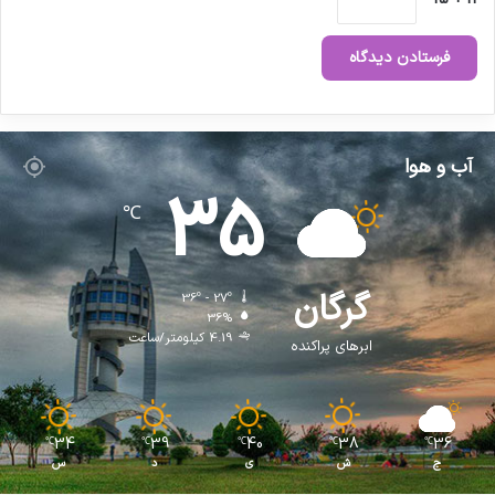
آب و هوا
35
℃
گرگان
36º - 27º
36%
4.19 کیلومتر/ساعت
ابرهای پراکنده
34
39
40
38
36
℃
℃
℃
℃
℃
ج
ش
ی
د
س