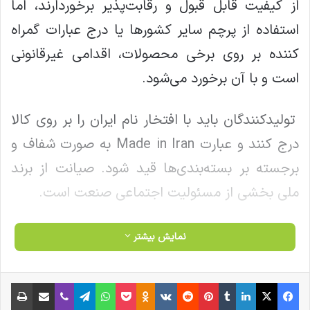
از کیفیت قابل قبول و رقابت‌پذیر برخوردارند، اما
استفاده از پرچم سایر کشورها یا درج عبارات گمراه‌
کننده بر روی برخی محصولات، اقدامی غیرقانونی
است و با آن برخورد می‌شود.
تولیدکنندگان باید با افتخار نام ایران را بر روی کالا
درج کنند و عبارت Made in Iran به‌ صورت شفاف و
برجسته بر بسته‌بندی‌ها قید شود. صیانت از برند
ملی بخشی از مسئولیت اجتماعی صنعت است.
ورود تجهیزات شخصی‌سازی که با آنالیز پوست،
نمایش بیشتر
محصول را در محل تولید می‌کنند، پرسش‌های
جدیدی در حوزه صدور IRC، برچسب‌گذاری و نظارت
فیس بوک
X
لینکدین
‫تامبلر
‫پین‌ترست
‫رددیت
‫VKontakte
‫Odnoklassniki
پاکت
واتس آپ
تلگرام
وایبر
اشتراک گذاری از طریق ایمیل
چاپ
ایجاد کرده است. این حوزه نیازمند تدوین مقررات