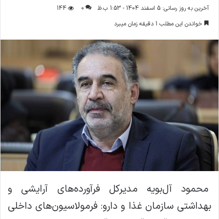
ر
آخرین به روز رسانی: 5 اسفند 1404 - 1:53 ب.ظ
0
144
س
خواندن این مطلب 1 دقیقه زمان میبرد
ا
ل
ا
ی
م
ی
ل
محمود آل‌بویه مدیرکل فرآورده‌های آرایشی و
بهداشتی سازمان غذا و دارو: فرمولاسیون‌های داخلی