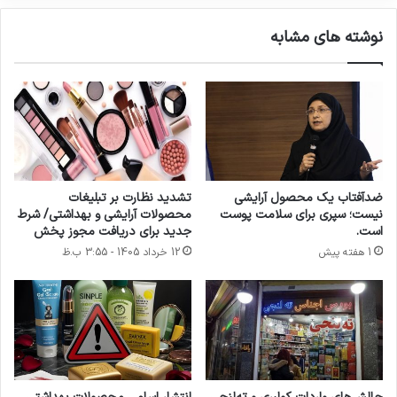
ا
و
ی
خ
نوشته های مشابه
ر
ا
ا
ن
ن
ه
ه
ا
ی
خ
ص
و
ضدآفتاب یک محصول آرایشی
تشدید نظارت بر تبلیغات
ص
نیست؛ سپری برای سلامت پوست
محصولات آرایشی و بهداشتی/ شرط
ی
است.
جدید برای دریافت مجوز پخش
!
1 هفته پیش
12 خرداد 1405 - 3:55 ب.ظ