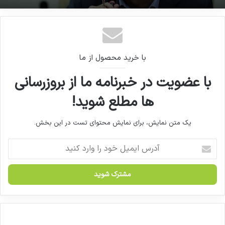
نامه می‌نویسیم
ضوابط جهانی هماهنگ شود
سوءمدیریت و عدم هماهنگی دستگاه‌ها، علت اصلی
راهکار مقابله با محصولات آرایشی و
مشکل کمبود و نبود دارو
بهداشتی قاچاق/ درخواست از
با خرید محصول از ما
سازمان غذا و دارو
با عضویت در خبرنامه ما از بروزرسانی
ها مطلع شوید!
کپی لینک
یک متن نمایش، برای نمایش محتوای تست در این بخش.
آ
د
ر
س
ا
ی
م
ی
ا