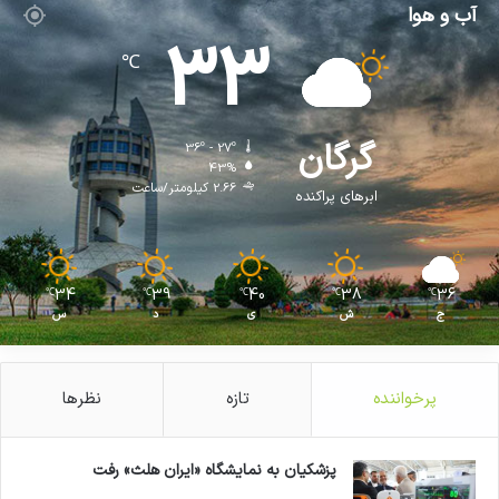
آب و هوا
33
℃
گرگان
36º - 27º
43%
2.66 کیلومتر/ساعت
ابرهای پراکنده
34
39
40
38
36
℃
℃
℃
℃
℃
ج
ش
ی
د
س
پرخواننده
تازه
نظرها
پزشکیان به نمایشگاه «ایران هلث» رفت