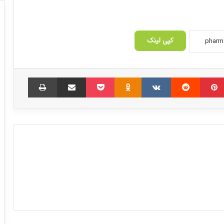
توزیع دارو
کپی لینک
فراخوان جذب تیم‌ها و افراد مستعد حوزه
دارویی
‫پین‌ترست
‫رددیت
‫VKontakte
‫Odnoklassniki
پاکت
اشتراک گذاری از طریق ایمیل
چاپ
حضورسندیکای تولیدکنندگان مواد
دارویی،شیمیایی و بسته بندی دارویی ایران
در نمایشگاه فارمتک 2022مسکو
اسامی تعدادی لوازم آرایشی فاقد مجوز اعلام
شد
واردات آنتی بیوتیک تعجب‌آور است
سیاست های ارزی در سازمان غذا و دارو تغییر
می کند