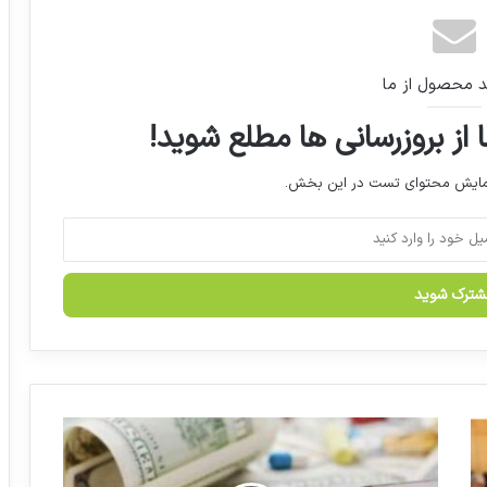
سیاست های ارزی در سازمان غذا و دارو تغییر
می کند
د محصول از ما
 از بروزرسانی ها مطلع شوید!
تجمع بیماران اس‌ام‌ای در اعتراض به نحوه
توزیع دارو
نمایش محتوای تست در این بخش.
فراخوان جذب تیم‌ها و افراد مستعد حوزه
دارویی
حضورسندیکای تولیدکنندگان مواد
دارویی،شیمیایی و بسته بندی دارویی ایران
در نمایشگاه فارمتک 2022مسکو
ر
اسامی تعدادی لوازم آرایشی فاقد مجوز اعلام
ا
شد
ه