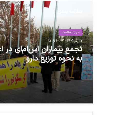
مطالعه بعدی
حوزه سلامت
حوزه سلامت
22 آذر 1401 - 10:47 ق.ظ
27 دی 1401 - 10:06 ب.ظ
تجمع بیماران اس‌ام‌ای در ا
به نحوه توزیع دارو
فراخوان جذب تیم‌ها و افراد
مستعد حوزه دارویی