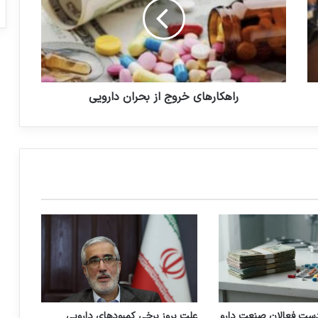
ک
ا
ر
ه
ا
ی
خ
راهکارهای خروج از بحران دارویی
ر
و
ج
ا
ز
ب
ح
ر
ا
ن
د
ا
ر
و
دست فعالان صنعت دارو
علت بروز برخی کمبودهای دارویی