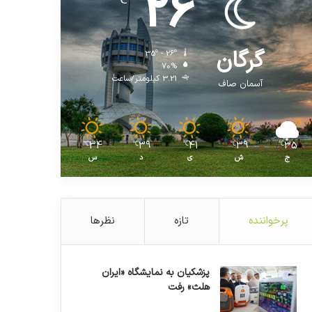
26
℃
گرگان
35º - 26º
70%
3.21 کیلومتر/ساعت
آسمان صاف
34
39
41
39
35
℃
℃
℃
℃
℃
ج
ش
ی
د
س
پرخواننده
تازه
نظرها
پزشکیان به نمایشگاه «ایران
هلث» رفت