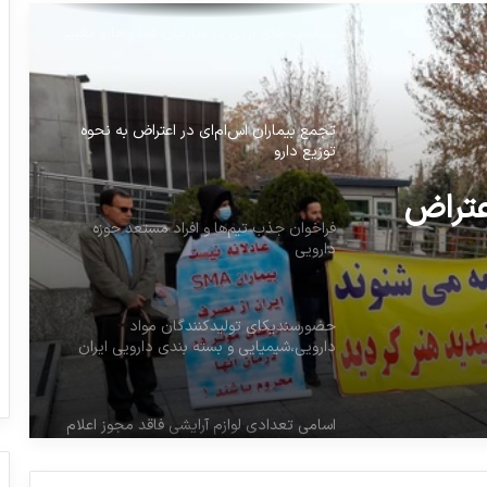
تجمع بیماران اس‌ام‌ای در اعتراض به نحوه
توزیع دارو
فراخوان جذب تیم‌ها و افراد مستعد حوزه
دارویی
عتراض
حضورسندیکای تولیدکنندگان مواد
دارویی،شیمیایی و بسته بندی دارویی ایران
در نمایشگاه فارمتک 2022مسکو
اسامی تعدادی لوازم آرایشی فاقد مجوز اعلام
شد
واردات آنتی بیوتیک تعجب‌آور است