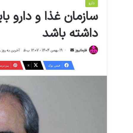
دارو
سازمان غذا و دارو ب
داشته باشد
ا
فارمانیوز
19 بهمن 1404 - 12:07 ب.ظ
آخرین به روز رسانی: 28 بهمن 04
ر
س
فیس بوک
X
‫پین‌تر
ا
ل
ا
ی
م
ی
ل