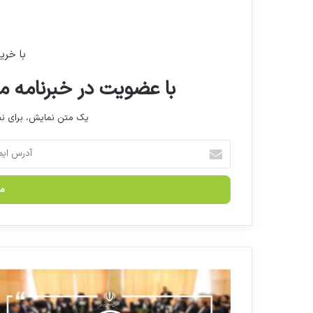
با خری
با عضویت در خبرنامه ما
یک متن نمایش، برای 
آ
د
ر
س
ا
ی
م
ی
ل
ب
خ
ر
و
ر
د