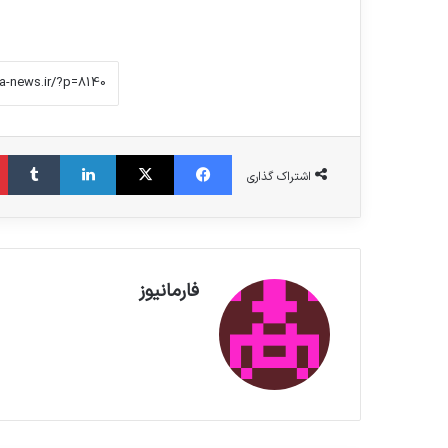
فیس بوک
X
لینکدین
‫تامبلر
اشتراک گذاری
فارمانیوز